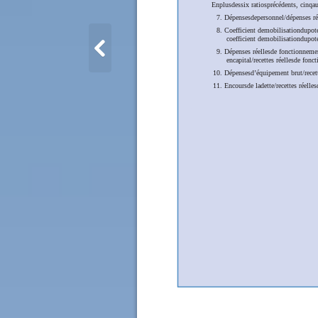
Enplusdessix ratiosprécédents, cinqaut
7. Dépensesdepersonnel/dépenses ré
8. Coefficient demobilisationdupoten
coefficient demobilisationdupoten
9. Dépenses réellesde fonctionneme
encapital/recettes réellesde fonc
10. Dépensesd’équipement brut/recett
11. Encoursde ladette/recettes réelle