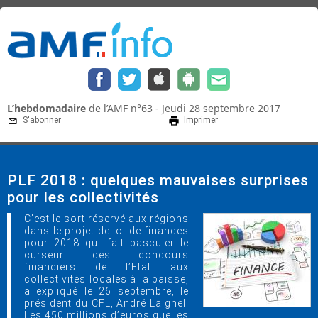
L’hebdomadaire
de l’AMF n°63 - Jeudi 28 septembre 2017
S'abonner
Imprimer
PLF 2018 : quelques mauvaises surprises
pour les collectivités
C’est le sort réservé aux régions
dans le projet de loi de finances
pour 2018 qui fait basculer le
curseur des concours
financiers de l’Etat aux
collectivités locales à la baisse,
a expliqué le 26 septembre, le
président du CFL, André Laignel.
Les 450 millions d’euros que les