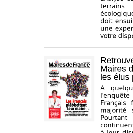
terrains
écologique
doit ensu
une expert
votre disp
Retrouve
Maires d
les élus 
A quelqu
l'enquête
Français 
majorité
Pourtant
continuent
à leur dis