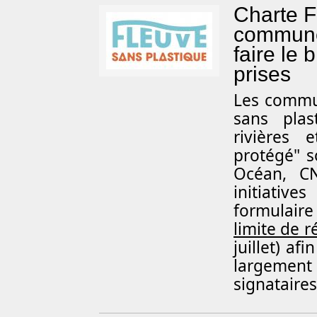
Charte F
commune
faire le 
prises
Les commun
sans plas
rivières 
protégé" s
Océan, CN
initiative
formulaire
limite de r
juillet) af
largemen
signataires