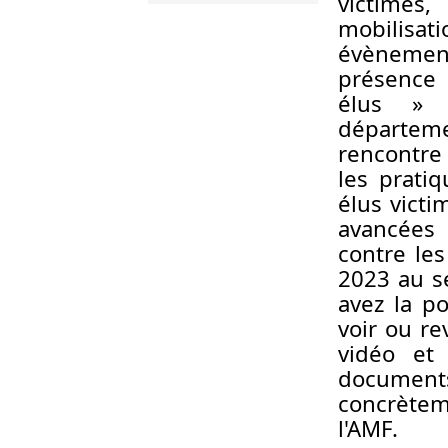
victime
mobilisati
évènement
présence 
élus » d
départem
rencontr
les prati
élus victi
avancées
contre les
2023 au se
avez la po
voir ou re
vidéo et
document
concrèteme
l'AMF.