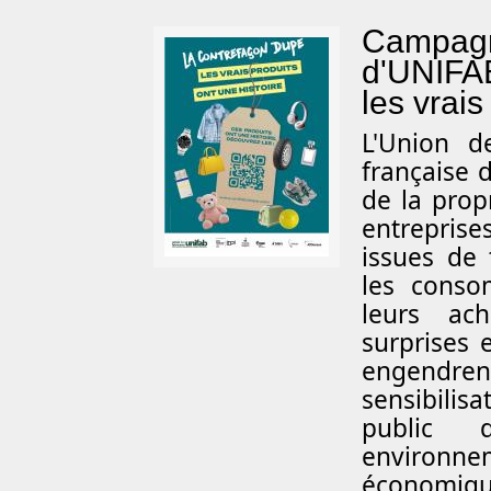
Campagne
d'UNIFAB
les vrais
L'Union de
française 
de la prop
entrepris
issues de 
les conso
leurs ac
surprises 
engend
sensibilis
public 
environne
économique