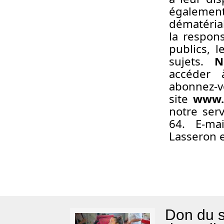
égaleme
dématériali
la respons
publics, l
sujets.
N
accéder 
abonne
site
www.
notre ser
64. E-ma
Lasseron e
Don du s