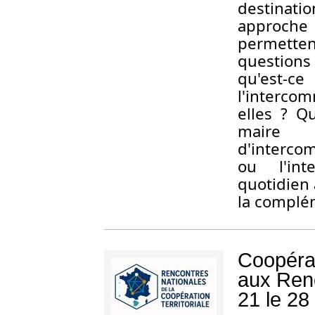
destinatio
approche 
permette
questions 
qu'est
l'interco
elles ? Qu
maire 
d'interc
ou l'int
quotidien 
la complém
Coopérati
aux Renc
21 le 28