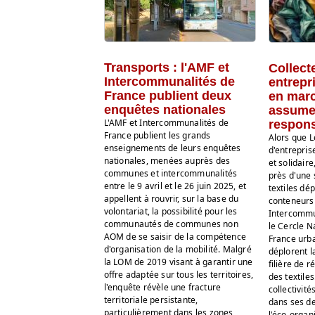
Transports : l'AMF et
Collecte
Intercommunalités de
entrepr
France publient deux
en marc
enquêtes nationales
assumer
L'AMF et Intercommunalités de
respons
France publient les grands
Alors que L
enseignements de leurs enquêtes
d'entrepris
nationales, menées auprès des
et solidair
communes et intercommunalités
près d'une 
entre le 9 avril et le 26 juin 2025, et
textiles dé
appellent à rouvrir, sur la base du
conteneurs 
volontariat, la possibilité pour les
Intercommun
communautés de communes non
le Cercle N
AOM de se saisir de la compétence
France urba
d'organisation de la mobilité. Malgré
déplorent l
la LOM de 2019 visant à garantir une
filière de 
offre adaptée sur tous les territoires,
des textile
l'enquête révèle une fracture
collectivité
territoriale persistante,
dans ses d
particulièrement dans les zones
l'éco-organ