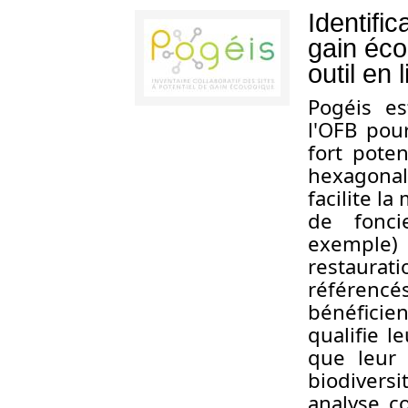
Identific
gain éco
outil en 
Pogéis es
l'OFB pour
fort pote
hexagonale
facilite l
de fonci
exemple)
restaura
référencés
bénéficien
qualifie l
que leur
biodivers
analyse co