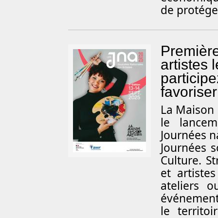
de protége
Première
artistes
participe
favoriser
La Maison d
le lancem
Journées na
Journées s
Culture. S
et artiste
ateliers 
événements
le territ