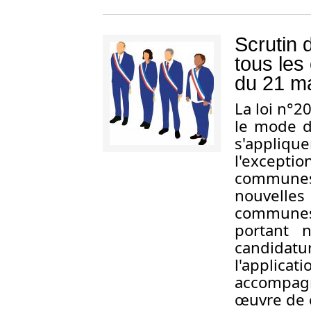
Scrutin d
tous les 
du 21 m
La loi n°
le mode d
s'appliq
l'excep
communes
nouvelle
communes
portant 
candidat
l'applic
accompagn
œuvre de c