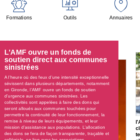
Formations
Outils
Annuaires
L'AMF ouvre un fonds de
soutien direct aux communes
sinistrées
A l’heure où des feux d’une intensité exceptionnelle
sévissent dans plusieurs départements, notamment
en Gironde, l’AMF ouvre un fonds de soutien
d’urgence aux communes sinistrées. Les
collectivités sont appelées à faire des dons qui
seront alloués aux communes touchées pour
permettre la continuité de leur fonctionnement, la
remise à niveau de leurs équipements, et leur
l
mission d’assistance aux populations. L’allocation
c
des dons se fera de façon transparente, traçable et
t
collégiale, en lien avec les associations