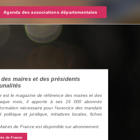
Agenda des associations départementales
des maires et des présidents
unalités
 est le magazine de référence des maires et des
haque mois, il apporte à ses 15 000 abonnés
information nécessaire pour l’exercice des mandats
é politique et juridique, initiatives locales, fiches
 Maires de France est disponible sur abonnement.
res de France