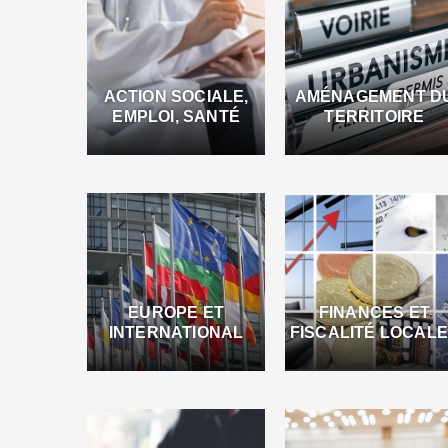
ACTION SOCIALE,
AMÉNAGEMENT D
EMPLOI, SANTÉ
TERRITOIRE
EUROPE ET
FINANCES ET
INTERNATIONAL
FISCALITÉ LOCAL