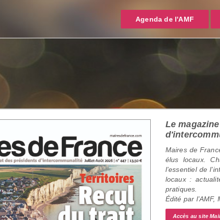
Agenda de l'AMF
Le magazine 
d'intercomm
Maires de France
élus locaux. C
l’essentiel de l’
locaux : actualit
pratiques.
Édité par l’AMF,
Accès au site Mai