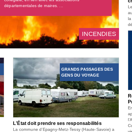
c
départementales de maires. ...
Le
au
la
dé
INCENDIES
GRANDS PASSAGES DES
GENS DU VOYAGE
R
P
En
ap
l’
L'État doit prendre ses responsabilités
Co
La commune d’Epagny-Metz-Tessy (Haute-Savoie) a
vi