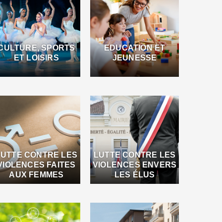
CULTURE, SPORTS
EDUCATION ET
ET LOISIRS
JEUNESSE
LUTTE CONTRE LES
LUTTE CONTRE LES
VIOLENCES FAITES
VIOLENCES ENVERS
AUX FEMMES
LES ÉLUS