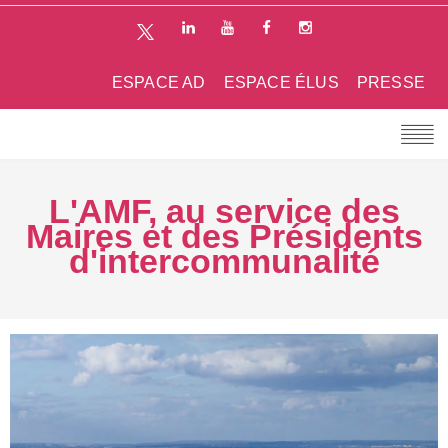
ESPACE AD
ESPACE ÉLUS
PRESSE
L'AMF, au service des
Maires et des Présidents
d'intercommunalité