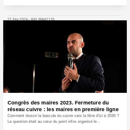
27 Fév 2024 - Réf: BW42135
Congrès des maires 2023. Fermeture du
réseau cuivre : les maires en première ligne
Comment réussir la bascule du cuivre vers la fibre d'ici à 2030 ?
La question était au cœur du point infos organisé le...