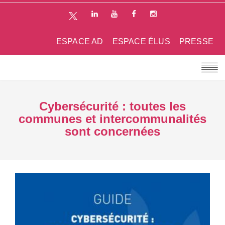
ESPACE AD
ESPACE ÉLUS
PRESSE
Cybersécurité : toutes les
communes et intercommunalités
sont concernées