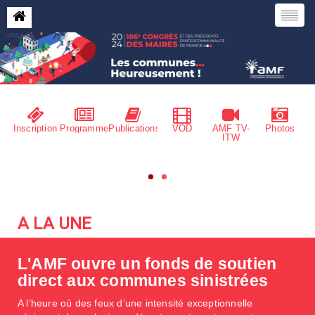
Inscription
Programme
Publications
VOD
AMF TV-
Photos
ITW
A LA UNE
L'AMF ouvre un fonds de soutien
direct aux communes sinistrées
A l’heure où des feux d’une intensité exceptionnelle