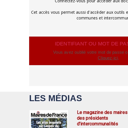
Connectez-vous pour accèder aux do
Cet accès vous permet aussi d'accèder aux outils e
communes et intercommuna
IDENTIFIANT OU MOT DE PA
Vous avez oublié votre mot de passe ou 
Cliquez-ici
.
LES MÉDIAS
Le magazine des maires
des présidents
d'intercommunalités