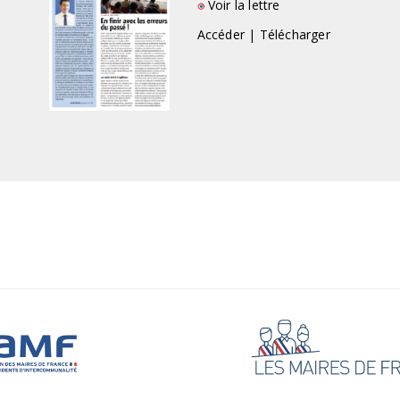
Voir la lettre
juillet 2026
Intercommunalité : le Sénat
Accéder | Télécharger
prône des coopérations
souples
Accéder
|
Abonnez-vous