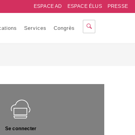
ESPACE AD
ESPACE ÉLUS
PRESSE
cations
Services
Congrès
Se connecter