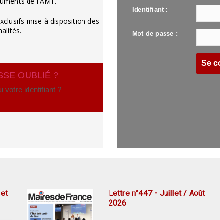
cuments de l'AMF.
Identifiant :
xclusifs mise à disposition des
lités.
Mot de passe :
SSE OUBLIÉ ?
votre identifiant ?
 et
Lettre n°447 - Juillet / Août
IntercoActu
2026
Un service de l'AMF
n°222 - Interco actu - mardi 14