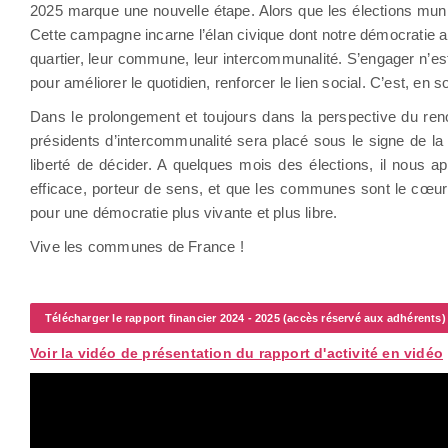
2025 marque une nouvelle étape. Alors que les élections muni
Cette campagne incarne l’élan civique dont notre démocratie a b
quartier, leur commune, leur intercommunalité. S’engager n’est
pour améliorer le quotidien, renforcer le lien social. C’est, e
Dans le prolongement et toujours dans la perspective du re
présidents d’intercommunalité sera placé sous le signe de la 
liberté de décider. A quelques mois des élections, il nous ap
efficace, porteur de sens, et que les communes sont le cœur 
pour une démocratie plus vivante et plus libre.
Vive les communes de France !
Télécharger le rapport financier 2024 - 2025 (accès réservé aux adhérents)
Voir la vidéo de présentation du rapport d'activité en vidéo