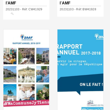
l’AMF
l’AMF
20231103 - Réf: CW41929
20231103 - Réf: BW41928