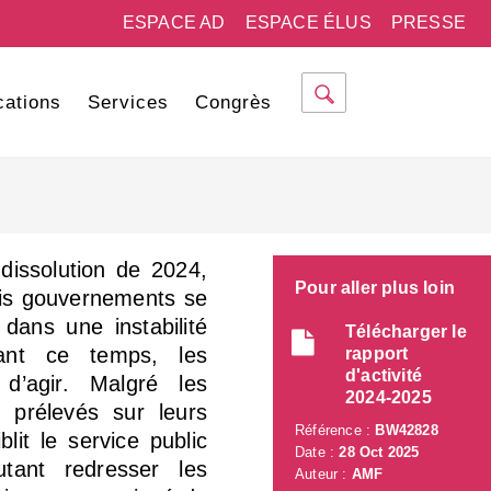
ESPACE AD
ESPACE ÉLUS
PRESSE
cations
Services
Congrès
dissolution de 2024,
Pour aller plus loin
ois gouvernements se
 dans une instabilité
Télécharger le
ant ce temps, les
rapport
d'activité
d’agir. Malgré les
2024-2025
os prélevés sur leurs
Référence :
BW42828
lit le service public
Date :
28 Oct 2025
utant redresser les
Auteur :
AMF