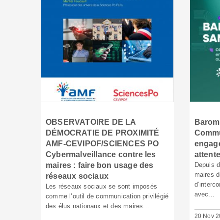
OBSERVATOIRE DE LA
Baromè
DÉMOCRATIE DE PROXIMITÉ
Commu
AMF-CEVIPOF/SCIENCES PO
engagé
Cybermalveillance contre les
attent
maires : faire bon usage des
Depuis d
maires d
réseaux sociaux
d’interc
Les réseaux sociaux se sont imposés
avec...
comme l’outil de communication privilégié
des élus nationaux et des maires...
20 Nov 2