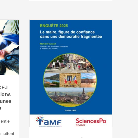
ACEJ
tions
eunes
s
entiel
mettent