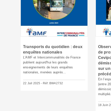
Transports du quotidien : deux
Observ
enquêtes nationales
de pro
L'AMF et Intercommunalités de France
Cevipo
publient aujourd'hui les grands
démiss
enseignements de leurs enquêtes
sur u
nationales, menées auprès...
précé
En l’esp
22 Juil 2025 - Réf: BW42732
(entre 2
démissio
multiplié.
18 Juin 