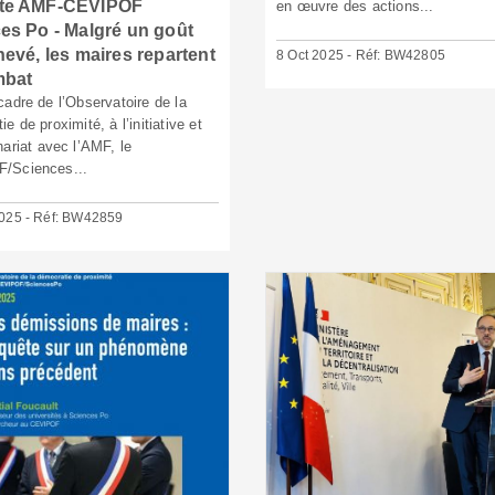
te AMF-CEVIPOF
en œuvre des actions...
es Po - Malgré un goût
hevé, les maires repartent
8 Oct 2025 - Réf: BW42805
mbat
cadre de l’Observatoire de la
e de proximité, à l’initiative et
nariat avec l’AMF, le
/Sciences...
025 - Réf: BW42859