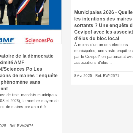
Municipales 2026 - Quelle
les intentions des maires
sortants ? Une enquête 
Cevipof avec les associa
d’élus du bloc local
À moins d’un an des élections
municipales, une vaste enquête 
atoire de la démocratie
par le Cevipof* en partenariat av
ximité AMF-
associations d’élus...
f/Sciences Po Les
ions de maires : enquête
8 Avr 2025 - Réf: BW42571
n phénomène sans
dent
ace de trois mandats municipaux
008 et 2026), le nombre moyen de
ns de maires par an a été
..
2025 - Réf: BW42676