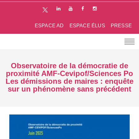
ESPACE AD
ESPACE ÉLUS
PRESSE
Observatoire de la démocratie de
proximité AMF-Cevipof/Sciences Po
Les démissions de maires : enquête
sur un phénomène sans précédent