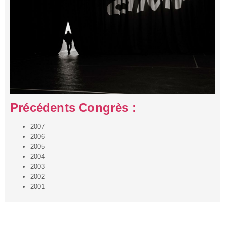
Précédents Congrès :
2007
2006
2005
2004
2003
2002
2001