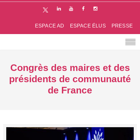
ESPACE AD
ESPACE ÉLUS
PRESSE
Congrès des maires et des
présidents de communauté
de France