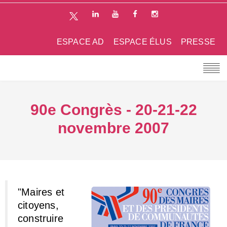
ESPACE AD
ESPACE ÉLUS
PRESSE
90e Congrès - 20-21-22
novembre 2007
"Maires et
citoyens,
construire