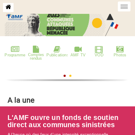
Comptes
Programme
Publications
AMF TV
VOD
Photos
rendus
A la une
L'AMF ouvre un fonds de soutien
direct aux communes sinistrées
A l’heure où des feux d’une intensité exceptionnelle