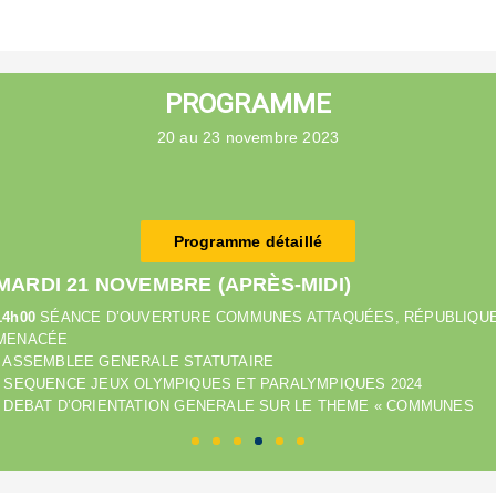
PROGRAMME
20 au 23 novembre 2023
Programme détaillé
MARDI 21 NOVEMBRE (APRÈS-MIDI)
14h00
SÉANCE D’OUVERTURE COMMUNES ATTAQUÉES, RÉPUBLIQU
MENACÉE
- ASSEMBLEE GENERALE STATUTAIRE
- SEQUENCE JEUX OLYMPIQUES ET PARALYMPIQUES 2024
- DEBAT D’ORIENTATION GENERALE SUR LE THEME « COMMUNES
ATTAQUEES, REPUBLIQUE MENACEE »
>> Programme détaillé