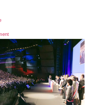
e
ement