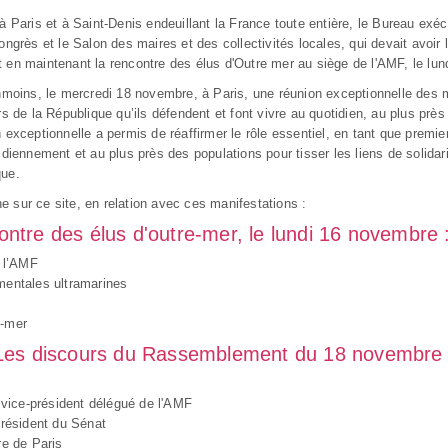
Paris et à Saint-Denis endeuillant la France toute entière, le Bureau exé
ongrès et le Salon des maires et des collectivités locales, qui devait avoir 
t en maintenant la rencontre des élus d'Outre mer au siège de l'AMF, le lu
moins, le mercredi 18 novembre, à Paris, une réunion exceptionnelle des 
 de la République qu’ils défendent et font vivre au quotidien, au plus prè
 exceptionnelle a permis de réaffirmer le rôle essentiel, en tant que premier
ennement et au plus près des populations pour tisser les liens de solidarit
que.
e sur ce site, en relation avec ces manifestations :
ntre des élus d'outre-mer, le lundi 16 novembre 
e l’AMF
mentales ultramarines
e-mer
Les discours du Rassemblement du 18 novembre 
r vice-président délégué de l'AMF
président du Sénat
re de Paris