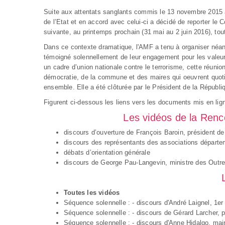
Suite aux attentats sanglants commis le 13 novembre 2015 à 
de l’Etat et en accord avec celui-ci a décidé de reporter le C
suivante, au printemps prochain (31 mai au 2 juin 2016), tou
Dans ce contexte dramatique, l'AMF a tenu à organiser néan
témoigné solennellement de leur engagement pour les valeurs
un cadre d’union nationale contre le terrorisme, cette réunion
démocratie, de la commune et des maires qui oeuvrent quotidi
ensemble. Elle a été clôturée par le Président de la Républi
Figurent ci-dessous les liens vers les documents mis en lign
Les vidéos de la Renco
discours d’ouverture de François Baroin, président d
discours des représentants des associations départe
débats d’orientation générale
discours de George Pau-Langevin, ministre des Outr
Toutes les vidéos
Séquence solennelle :
- discours d'André Laignel, 1e
Séquence solennelle :
- discours de Gérard Larcher, 
Séquence solennelle :
- discours d'Anne Hidalgo, mai