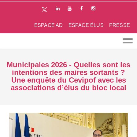
ESPACE AD
ESPACE ÉLUS
PRESSE
Municipales 2026 - Quelles sont les
intentions des maires sortants ?
Une enquête du Cevipof avec les
associations d’élus du bloc local