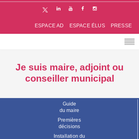
ESPACE AD
ESPACE ÉLUS
PRESSE
Je suis maire, adjoint ou
conseiller municipal
Guide
du maire
Premières
décisions
Installation du