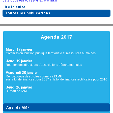
catalogue.territoires-ville.cerema.fr
Lire la suite
Toutes les publications
Agenda 2017
Mardi 17 janvier
Commission fonction publique territoriale et ressources humaines
Jeudi 19 janvier
Réunion des directeurs d'associations départementales
Vendredi 20 janvier
Rendez-vous des professionnels à l'AMF
sur la loi de finances pour 2017 et la loi de finances rectificative pour 2016
Jeudi 26 janvier
Bureau de l'AMF
Agenda AMF