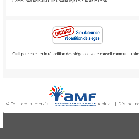
Communes nouvelles, une réelle dynamique en marche
Outil pour calculer la répartition des sièges de votre conseil communautair
© Tous droits réservés
Archives
|
Désabonn