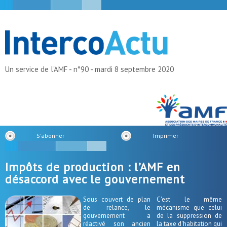
Un service de l'AMF - n°90 - mardi 8 septembre 2020
S'abonner
Imprimer
Impôts de production : l’AMF en
désaccord avec le gouvernement
Sous couvert de plan
C'est le même
de relance, le
mécanisme que celui
gouvernement a
de la suppression de
réactivé son ancien
la taxe d'habitation qui