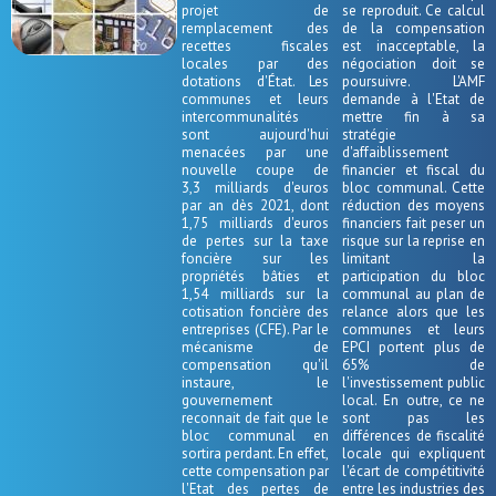
projet de
se reproduit. Ce calcul
remplacement des
de la compensation
recettes fiscales
est inacceptable, la
locales par des
négociation doit se
dotations d'État. Les
poursuivre. L'AMF
communes et leurs
demande à l'Etat de
intercommunalités
mettre fin à sa
sont aujourd'hui
stratégie
menacées par une
d'affaiblissement
nouvelle coupe de
financier et fiscal du
3,3 milliards d'euros
bloc communal. Cette
par an dès 2021, dont
réduction des moyens
1,75 milliards d'euros
financiers fait peser un
de pertes sur la taxe
risque sur la reprise en
foncière sur les
limitant la
propriétés bâties et
participation du bloc
1,54 milliards sur la
communal au plan de
cotisation foncière des
relance alors que les
entreprises (CFE). Par le
communes et leurs
mécanisme de
EPCI portent plus de
compensation qu'il
65% de
instaure, le
l'investissement public
gouvernement
local. En outre, ce ne
reconnait de fait que le
sont pas les
bloc communal en
différences de fiscalité
sortira perdant. En effet,
locale qui expliquent
cette compensation par
l'écart de compétitivité
l'Etat des pertes de
entre les industries des