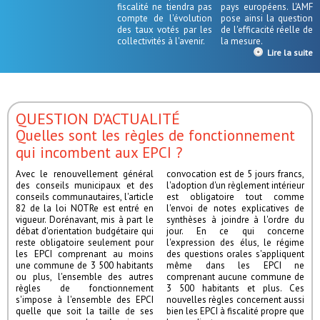
fiscalité ne tiendra pas
pays européens. L'AMF
compte de l'évolution
pose ainsi la question
des taux votés par les
de l'efficacité réelle de
collectivités à l'avenir.
la mesure.
Lire la suite
QUESTION D’ACTUALITÉ
Quelles sont les règles de fonctionnement
qui incombent aux EPCI ?
Avec le renouvellement général
convocation est de 5 jours francs,
des conseils municipaux et des
l'adoption d'un règlement intérieur
conseils communautaires, l'article
est obligatoire tout comme
82 de la loi NOTRe est entré en
l'envoi de notes explicatives de
vigueur. Dorénavant, mis à part le
synthèses à joindre à l'ordre du
débat d'orientation budgétaire qui
jour. En ce qui concerne
reste obligatoire seulement pour
l'expression des élus, le régime
les EPCI comprenant au moins
des questions orales s'appliquent
une commune de 3 500 habitants
même dans les EPCI ne
ou plus, l'ensemble des autres
comprenant aucune commune de
règles de fonctionnement
3 500 habitants et plus. Ces
s'impose à l'ensemble des EPCI
nouvelles règles concernent aussi
quelle que soit la taille de ses
bien les EPCI à fiscalité propre que