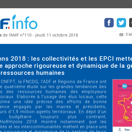
e
de l’AMF n°110 - Jeudi 11 octobre 2018
S'a
s 2018 : les collectivités et les EPCI mett
e approche rigoureuse et dynamique de la g
s ressources humaines
e CNFPT, la FNCDG, l'ADF et Régions de France ont
e quatrième étude sur les grandes tendances des
ues des ressources humaines des employeurs
locaux. Elaborée à l'usage des élus locaux, cette
onne une idée précise des efforts de bonne
ance engagés par les maires et présidents,
rs d'1,9 million agents territoriaux. En dépit d'un
te budgétaire toujours plus contraint,
HoRHizons 2018
montre notamment que les
vités et les intercommunalités mettent en place une
 rigoureuse et dynamique de la gestion de leurs