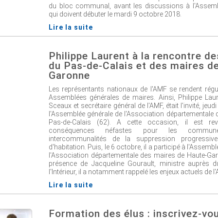
du bloc communal, avant les discussions à l'Assemb
qui doivent débuter le mardi 9 octobre 2018.
Lire la suite
Philippe Laurent à la rencontre d
du Pas-de-Calais et des maires d
Garonne
Les représentants nationaux de l'AMF se rendent régu
Assemblées générales de maires. Ainsi, Philippe Laur
Sceaux et secrétaire général de l'AMF, était l'invité, jeud
l'Assemblée générale de l'Association départementale
Pas-de-Calais (62). A cette occasion, il est re
conséquences néfastes pour les commu
intercommunalités de la suppression progressiv
d'habitation. Puis, le 6 octobre, il a participé à l'Assemb
l'Association départementale des maires de Haute-Gar
présence de Jacqueline Gourault, ministre auprès d
l'Intérieur, il a notamment rappelé les enjeux actuels de l
Lire la suite
Formation des élus : inscrivez-vo