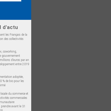
l d'actu
ent les Français de la
n des collectivités
ux, coworking,
 Le gouvernement
millions d’euros par an
veloppement entre 2019
imentation adoptée,
20 % de bio pour les
firmé
e locale du commerce et
activités commerciales
mmunautaire
à prendre avant le 31
18