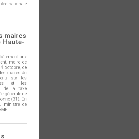
lée nationale
es maires
e Haute-
lièrement aux
ent, maire de
i 4 octobre, de
 des maires du
venu sur les
nes et les
e de la taxe
lée générale de
onne (31). En
u ministre de
'AMF.
us