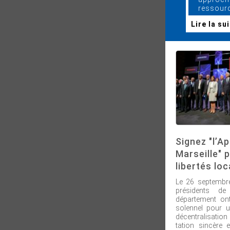
ressour
Lire la su
Signez "l’Ap
Marseille" 
libertés loc
Le 26 septembre
présidents d
département on
solennel pour u
décentralisatio
tation sincère e