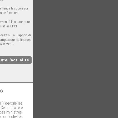
ement à la source sur
s de fonction
vement à la source pour
 et les EPCI
de l'AMF au rapport de
omptes sur les finances
cales 2018
ute l'actualité
ns
F) dévoile les
Celui-ci a été
des ministres.
 collectivités