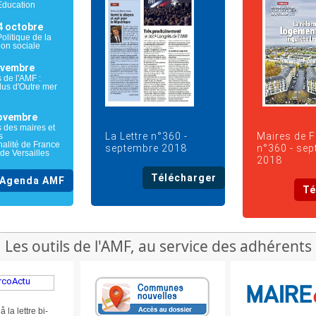
ducation
4 octobre
litique de la
ion sociale
ovembre
de l'AMF :
lus d'Outre mer
ovembre
 des maires et
La Lettre n°360 -
Maires de 
s
alité de France
septembre 2018
n°360 - se
 de Versailles
2018
Télécharger
Agenda AMF
Té
Les outils de l'AMF, au service des adhérents
la lettre bi-