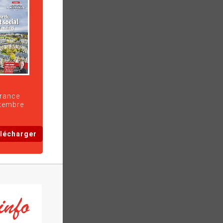
France
ptembre
lécharger