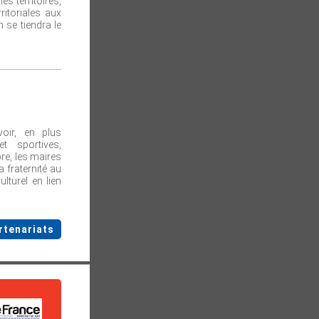
s territoires,
rritoriales aux
 se tiendra le
voir, en plus
et sportives,
bre, les maires
 fraternité au
turel en lien
rtenariats