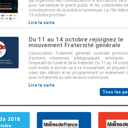
qui organisent des manifestations et animations dans le
pour sensibiliser le grand public et les collectivités te
conséquences de la pollution lumineuse. La 10e édition
13 octobre prochain.
Lire la suite
Du 11 au 14 octobre rejoignez le
mouvement Fraternité générale
L'association Fraternité générale souhaite promou
d'actions citoyennes, pédagogiques, artistiques 
l'impératif de l'unité et de la fraternité. Du 11 au 14 octo
sont invités à donner vie à ce mouvement, en plaçant la
cœur des débats et en programmant un événement cul
avec la fraternité au sein de leurs communes.
Lire la suite
Tous les pa
da 2018
ctobre