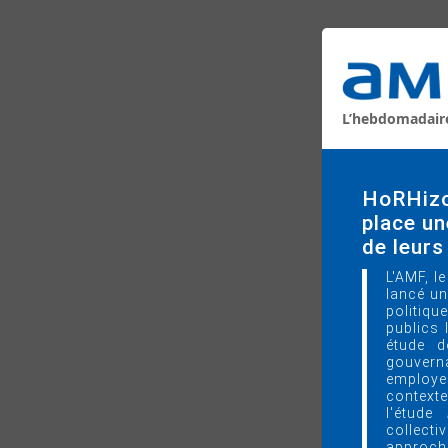
L’hebdomadair
HoRHizon
place un
de leur
L'AMF, l
lancé un
politiq
publics 
étude d
gouvern
employeu
contex
l'étude
collecti
approche