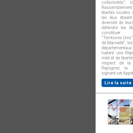
collectivités",
Rassemblement d
libertés locales.
les élus étaien
diversité de leur
défendre les li
constituer 
"Territoires Unis"
de Marseille", le
départementaux 
haitent une Rép
mité et de libert
respect de la d
Rejoignez la 
signant cet Appel
Lire la suite