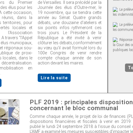
 lors du Premier
de Versailles. Il sera précédé par la
es élus pour les
Journée des élus d'Outre-mer, le
Le prélèv
 A cette occasion,
19 novembre, qui se tiendra cette
les indemnité
t réunis, dans la
année au Sénat. Quatre grands
s territoires, pour
débats, une douzaine d'ateliers et
Le prélè
bertés locales et
six points infos rythmeront ces
les communes
l'Association
trois jours. Le Président de la
. A travers "l'Appel
République a été invité à venir
Réponse 
s élus municipaux,
clôturer les débats,conformément
la Cour des c
et régionaux sou-
au vœu qu'il avait formulé lors du
publiques lo
ublique de proxi-
100e Congrès de venir rendre
és locales, dans le
compte chaque année de son
écentralisation.
action devant les maires.
To
mobilisation en
.
Lire la suite
PLF 2019 : principales dispositio
concernant le bloc communal
Comme chaque année, le projet de loi de finances (PL
dispositions financières et fiscales à venir en 2019. 
publié le lundi 24 septembre 2018 à l'issue du conseil 
L'AMF a examiné les mesures susceptibles d'impacter les