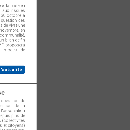
e et la mise en
é aux risques
t 30 octobre à
 question des
 de vivre une
9 novembre, en
ercommunalité,
n bilan de fin
AMF proposera
et modes de
l'actualité
se
 opération de
tection de la
 l'association
Depuis plus de
(collectivités
s et citoyens)