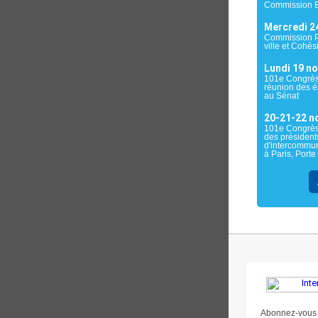
Commission E
Mercredi 2
Commission Po
ville et Cohés
Lundi 19 n
101e Congrès 
réunion des é
au Sénat
20-21-22 n
101e Congrès
des président
d'intercommun
à Paris, Porte
Abonnez-vous å 