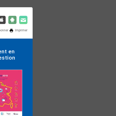
bonner
Imprimer
ent en
estion