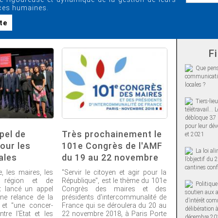
ces humaines.
ite
Fi
Que pens
communicatio
locales ?
Tiers-lie
télétravail…
débloque 37 
pour leur dé
pel de
Très prochainement le
et 2021
pour les
101e Congrès de l'AMF
La loi al
ales
du 19 au 22 novembre
l’objectif du 
cantines con
, les maires, les
"Servir le citoyen et agir pour la
e région et de
République", est le thème du 101e
Politiqu
t lancé un appel
Congrès des maires et des
soutien aux 
ne relance de la
présidents d'intercommunalité de
d’intérêt co
n et "une concer-
France qui se déroulera du 20 au
délibération 
ntre l'Etat et les
22 novembre 2018, à Paris Porte
décembre 20