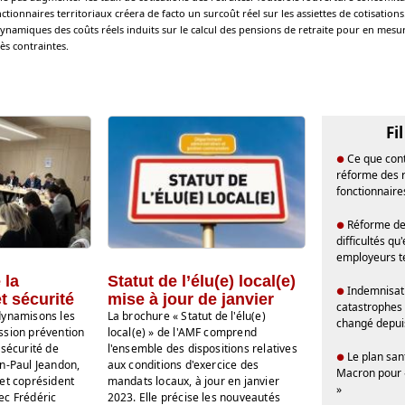
tionnaires territoriaux créera de facto un surcoût réel sur les assiettes de cotisation
ynamiques des coûts réels induits sur le calcul des pensions de retraite pour en mesure
rès contraintes.
Fi
Ce que cont
●
réforme des r
fonctionnaire
Réforme des
●
difficultés qu
employeurs te
 la
Statut de l’élu(e) local(e)
Indemnisat
●
t sécurité
mise à jour de janvier
catastrophes n
dynamisons les
La brochure « Statut de l'élu(e)
changé depuis
ssion prévention
local(e) » de l'AMF comprend
 sécurité de
l'ensemble des dispositions relatives
Le plan sa
●
n-Paul Jeandon,
aux conditions d'exercice des
Macron pour «
et coprésident
mandats locaux, à jour en janvier
»
ec Frédéric
2023. Elle précise les nouveautés