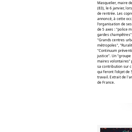
Masquelier, maire d
(83), le 6 janvier, lo
de rentrée. Les copr
annoncé, à cette occ
l'organisation de se
de 5 axes : "police m
gardes champêtres",
"Grands centres urb
métropoles", "Rurali
"Continuum préventi
justice". Un "groupe
maires volontaires"
sa contribution sur 
qui feront l'objet de
travail. Extrait de l'
de France.