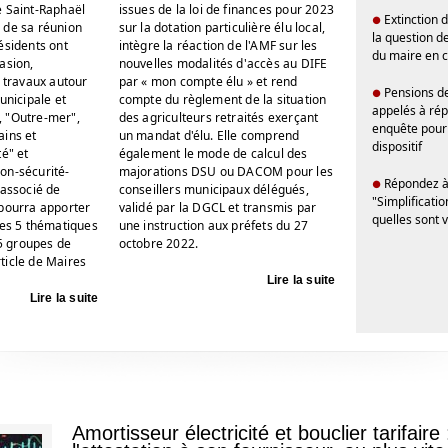
e Saint-Raphaël
issues de la loi de finances pour 2023
Extinction d
●
rs de sa réunion
sur la dotation particulière élu local,
la question de
ésidents ont
intègre la réaction de l'AMF sur les
du maire en c
asion,
nouvelles modalités d'accès au DIFE
s travaux autour
par « mon compte élu » et rend
Pensions de 
●
unicipale et
compte du règlement de la situation
appelés à ré
 "Outre-mer",
des agriculteurs retraités exerçant
enquête pour 
ains et
un mandat d'élu. Elle comprend
dispositif
té" et
également le mode de calcul des
on-sécurité-
majorations DSU ou DACOM pour les
Répondez à
●
 associé de
conseillers municipaux délégués,
"Simplificatio
 pourra apporter
validé par la DGCL et transmis par
quelles sont v
ces 5 thématiques
une instruction aux préfets du 27
 5 groupes de
octobre 2022.
article de Maires
Lire la suite
Lire la suite
Amortisseur électricité et bouclier tarifaire