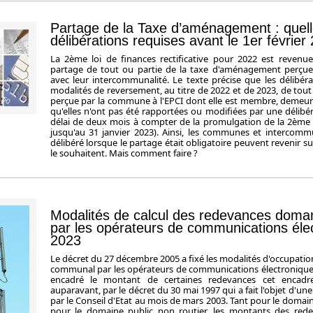
Partage de la Taxe d’aménagement : quell
délibérations requises avant le 1er février
La 2ème loi de finances rectificative pour 2022 est revenue 
partage de tout ou partie de la taxe d'aménagement perçu
avec leur intercommunalité. Le texte précise que les délibér
modalités de reversement, au titre de 2022 et de 2023, de tout 
perçue par la commune à l'EPCI dont elle est membre, demeure
qu'elles n'ont pas été rapportées ou modifiées par une délibé
délai de deux mois à compter de la promulgation de la 2ème 
jusqu'au 31 janvier 2023). Ainsi, les communes et intercommu
délibéré lorsque le partage était obligatoire peuvent revenir sur
le souhaitent. Mais comment faire ?
Modalités de calcul des redevances doma
par les opérateurs de communications éle
2023
Le décret du 27 décembre 2005 a fixé les modalités d'occupati
communal par les opérateurs de communications électroniques e
encadré le montant de certaines redevances cet encadre
auparavant, par le décret du 30 mai 1997 qui a fait l'objet d'une
par le Conseil d'Etat au mois de mars 2003. Tant pour le domain
pour le domaine public non routier, les montants des rede