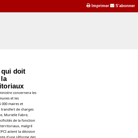
Imprimer
S'abonner
qui doit
la
itoriaux
ministre concernera les
munes et les
5 000 maires et
 transfert de charges
le, Murielle Fabre,
ificités de la fonction
 territoriaux, malgré
EPCI actent la décision
ante d'une réforme des