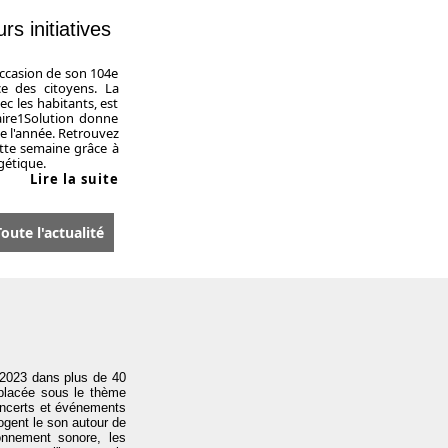
rs initiatives
ccasion de son 104e
ce des citoyens. La
c les habitants, est
aire1Solution donne
de l'année. Retrouvez
tte semaine grâce à
gétique.
Lire la suite
oute l'actualité
 2023 dans plus de 40
 placée sous le thème
concerts et événements
ogent le son autour de
ronnement sonore, les