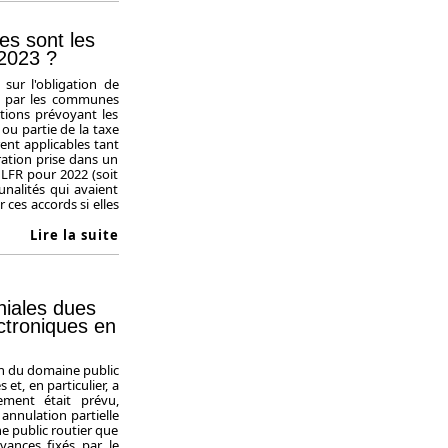
es sont les
 2023 ?
sur l'obligation de
e par les communes
ations prévoyant les
ou partie de la taxe
nt applicables tant
ration prise dans un
LFR pour 2022 (soit
nalités qui avaient
 ces accords si elles
Lire la suite
niales dues
ctroniques en
on du domaine public
t, en particulier, a
ment était prévu,
 annulation partielle
e public routier que
vances fixés par le