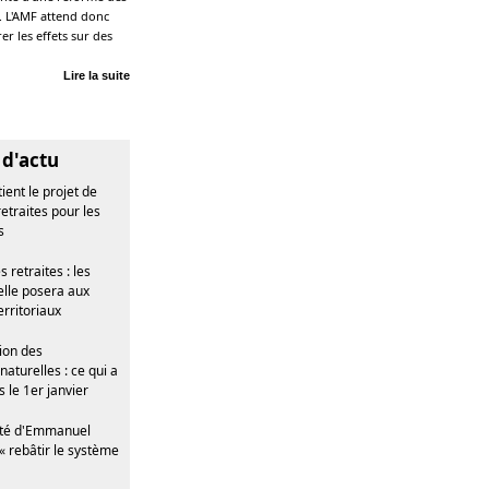
s. L'AMF attend donc
r les effets sur des
Lire la suite
l d'actu
ient le projet de
etraites pour les
s
 retraites : les
'elle posera aux
rritoriaux
ion des
aturelles : ce qui a
 le 1er janvier
nté d'Emmanuel
 rebâtir le système