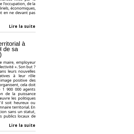
 l'occupation, de la
ériels, économiques,
out en ne devant pas
Lire la suite
ritorial à
RH de sa
)
Le maire, employeur
llectivité ». Son but ?
ans leurs nouvelles
atives à leur rôle
e image positive des
 organisent, cela doit
e 1 900 000 agents
ion de la puissance
uvre les politiques
'il soit heureux ou
naire territorial. En
tion sans un statut,
s publics locaux de
Lire la suite