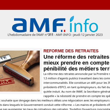
L’hebdomadaire de l’AMF n°
311
- AMF-INFO : jeudi 12 janvier 2023
REFORME DES RETRAITES
Une réforme des retraites 
mieux prendre en compte 
pénibilité des métiers terr
La réforme des retraites annoncée par la Première 
1,5 million d'agents publics travaillant dans les com
intercommunalités. Elle constitue un défi pour les 3
présidents d'EPCI, en tant qu'employeurs, du fait du
qu'elle induit. Au nom de l'AMF, la Secrétaire généra
rappelle « la nécessité de prendre en compte les spéc
et souhaite que s'engage dans les meilleurs délais une négociation avec les employeurs
nts dans lesquels le Gouvernement conduit cette réforme. » Les maires et présidents d'
pas augmenter les taux de cotisations des retraites. Toutefois l'ouverture concomit