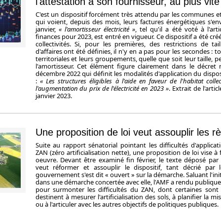
l'attestation à son fournisseur, au plus vite
C'est un dispositif forcément très attendu par les communes 
qui voient, depuis des mois, leurs factures énergétiques s'env
janvier,
« l'amortisseur électricité »
, tel qu'il a été voté à
l'ar
finances pour 2023, est entré en vigueur. Ce dispositif a été cré
collectivités. Si, pour les premières, des restrictions de tai
d'affaires ont été définies, il n'y en a pas pour les secondes : to
territoriales et leurs groupements, quelle que soit leur taille, 
l'amortisseur. Cet élément figure clairement dans le décret
décembre 2022 qui définit les modalités d'application du dispos
:
« Les structures éligibles à l'aide en faveur de l'habitat collec
l'augmentation du prix de l'électricité en 2023 »
. Extrait de l'arti
janvier 2023.
Une proposition de loi veut assouplir les 
Suite au rapport sénatorial pointant les difficultés d'applicat
ZAN (zéro artificialisation nette), une proposition de loi vise à 
oeuvre. Devant être examiné fin février, le texte déposé par
veut réformer et assouplir le dispositif, tant décrié par 
gouvernement s'est dit « ouvert » sur la démarche. Saluant l'init
dans une démarche concertée avec elle, l'AMF a rendu publique
pour surmonter les difficultés du ZAN, dont certaines sont i
destinent à mesurer l'artificialisation des sols, à planifier la
ou à l'articuler avec les autres objectifs de politiques publiques.