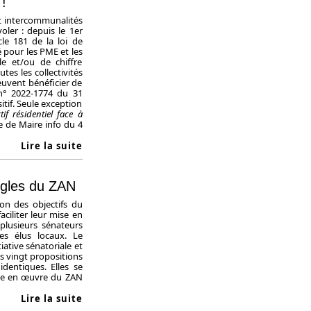
 !
et intercommunalités
oler : depuis le 1er
ticle 181 de la loi de
é pour les PME et les
lle et/ou de chiffre
utes les collectivités
peuvent bénéficier de
 n° 2022-1774 du 31
itif. Seule exception
tif résidentiel face à
cle de Maire info du 4
Lire la suite
règles du ZAN
ion des objectifs du
faciliter leur mise en
 plusieurs sénateurs
les élus locaux. Le
iative sénatoriale et
s vingt propositions
dentiques. Elles se
 mise en œuvre du ZAN
Lire la suite