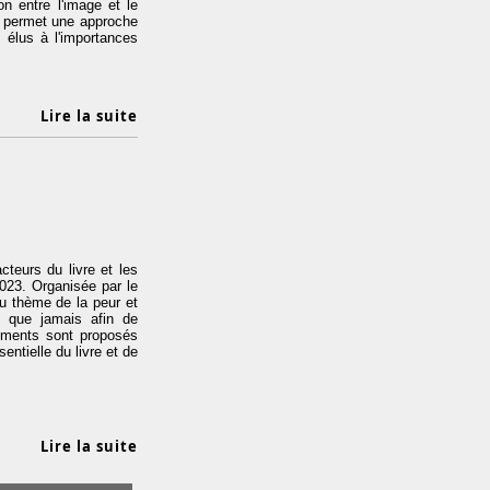
on entre l'image et le
4 permet une approche
s élus à l'importances
Lire la suite
cteurs du livre et les
2023. Organisée par le
du thème de la peur et
e que jamais afin de
nements sont proposés
entielle du livre et de
Lire la suite