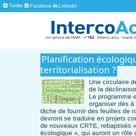
Twitter
Facebook
Linkedin
Un service de l'AMF - n°
162
- Interco actu - mardi 
Planification écologiq
territorialisation ?
Une circulaire d
de la déclinaison
Le programme e
organiser dès à p
tâche de fournir des feuilles de r
devront se traduire en projets co
de nouveaux CRTE, rebaptisés « c
écologique », qui auront un rôle c