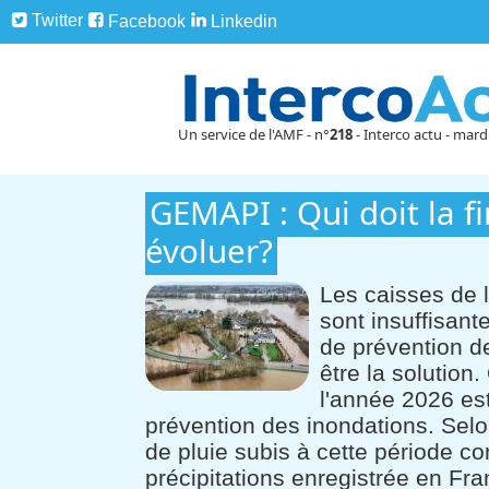
Twitter
Facebook
Linkedin
Un service de l'AMF - n°
218
- Interco actu - mard
GEMAPI : Qui doit la fin
évoluer?
Les caisses de l'
sont insuffisan
de prévention d
être la solution
l'année 2026 es
prévention des inondations. Selo
de pluie subis à cette période co
précipitations enregistrée en F