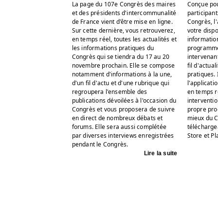
La page du 107e Congrès des maires
Conçue po
et des présidents d'intercommunalité
participant
de France vient d'être mise en ligne.
Congrès, l'
Sur cette dernière, vous retrouverez,
votre dispo
en temps réel, toutes les actualités et
information
les informations pratiques du
programme,
Congrès qui se tiendra du 17 au 20
intervenant
novembre prochain. Elle se compose
fil d'actual
notamment d'informations à la une,
pratiques. 
d'un fil d'actu et d'une rubrique qui
l'applicati
regroupera l'ensemble des
en temps r
publications dévoilées à l'occasion du
interventio
Congrès et vous proposera de suivre
propre pro
en direct de nombreux débats et
mieux du C
forums. Elle sera aussi complétée
télécharge
par diverses interviews enregistrées
Store et Pl
pendant le Congrès.
Lire la suite