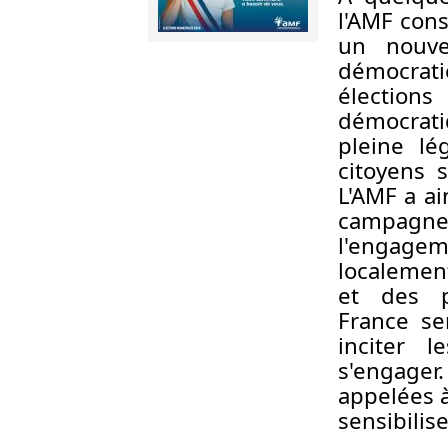
l'AMF cons
un nouve
démocrat
élection
démocrat
pleine lé
citoyens 
L'AMF a ai
campagne 
l'engage
localemen
et des p
France se
inciter 
s'engager
appelées 
sensibilise