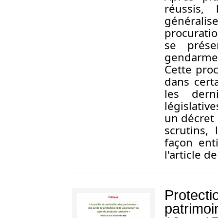
réussis,
générali
procuratio
se prése
gendarmeri
Cette proc
dans certa
les dern
législativ
un décret
scrutins,
façon ent
l'article 
Protectio
patrimoi