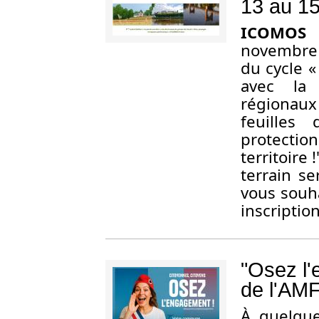
13 au 1
ICOMOS 
novembre 
du cycle «
avec la 
régionaux 
feuilles
protection
territoire 
terrain se
vous souha
inscriptio
"Osez l'
de l'AMF
À quelque