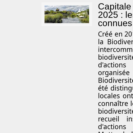
Capitale 
2025 : l
connues 
Créé en 20
la Biodiv
intercomm
biodivers
d'actions
organisée
Biodiversit
été disting
locales on
connaître l
biodiversi
recueil i
d'actions