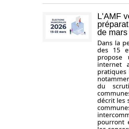
L'AMF v
préparat
de mars
Dans la pe
des 15 e
propose 
internet
pratiques 
notamment 
du scrut
communes
décrit les 
commun
intercomm
pourront 