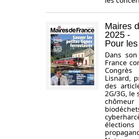
les concer
Maires 
2025 -
Pour le
Dans son
France co
Congrès 
Lisnard, p
des artic
2G/3G, le 
chômeur 
biodéche
cyberhar
élections
propagand