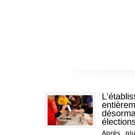
L'établi
entièrem
désormai
élection
Après pl