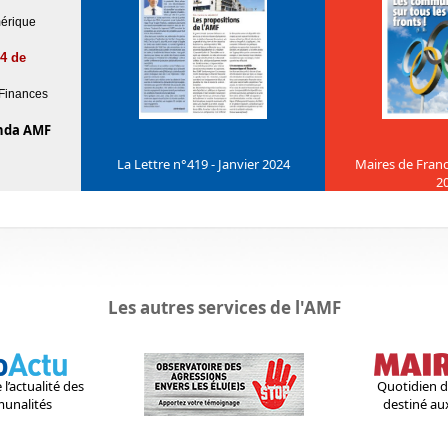
érique
24 de
Finances
nda AMF
La Lettre n°419 - Janvier 2024
Maires de Franc
2
Les autres services de l'AMF
l’actualité des
Quotidien d
unalités
destiné au