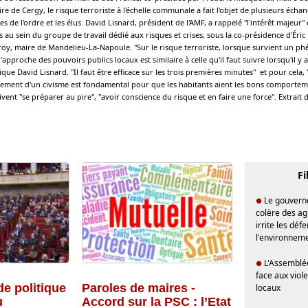
e de Cergy, le risque terroriste à l'échelle communale a fait l'objet de plusieurs échan
s de l'ordre et les élus. David Lisnard, président de l'AMF, a rappelé "l'intérêt majeur" d
 au sein du groupe de travail dédié aux risques et crises, sous la co-présidence d'Éric
roy, maire de Mandelieu-La-Napoule. "Sur le risque terroriste, lorsque survient un 
'approche des pouvoirs publics locaux est similaire à celle qu'il faut suivre lorsqu'il y 
que David Lisnard. "Il faut être efficace sur les trois premières minutes" et pour cela,
pement d'un civisme est fondamental pour que les habitants aient les bons comporteme
vent "se préparer au pire", "avoir conscience du risque et en faire une force". Extrait d
Fi
Le gouvern
●
colère des ag
irrite les déf
l'environnem
L'Assemblé
●
face aux viole
de politique
Paroles de maires -
locaux
u
Accord sur la PSC : l’Etat