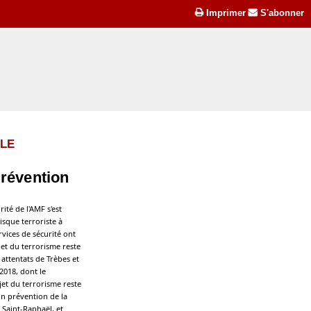
Imprimer
S'abonner
LLE
prévention
té de l'AMF s'est
isque terroriste à
vices de sécurité ont
jet du terrorisme reste
 attentats de Trèbes et
2018, dont le
jet du terrorisme reste
on prévention de la
 Saint-Raphaël, et