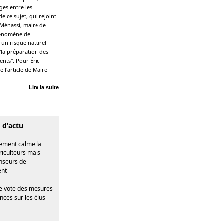
ges entre les
e ce sujet, qui rejoint
 Ménassi, maire de
phénomène de
a un risque naturel
 "la préparation des
nts". Pour Éric
e l'article de Maire
Lire la suite
l d'actu
ement calme la
riculteurs mais
enseurs de
ent
e vote des mesures
nces sur les élus