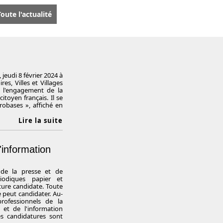
oute l'actualité
jeudi 8 février 2024 à
es, Villes et Villages
e l'engagement de la
itoyen français. Il se
robases », affiché en
Lire la suite
'information
 de la presse et de
riodiques papier et
ture candidate. Toute
ue peut candidater. Au-
rofessionnels de la
 et de l'information
es candidatures sont