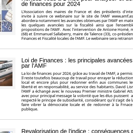
de finances pour 2024
L'Association des maires de France et des présidents d'in
invite à suivre ce webinaire sur le site de l'AMF www.amf.as
abordera notamment les avancées obtenues par l'AMF en matiè
les quelques avancées sur la fiscalité ainsi que l'ensemb
propositions de l'AMF. Avec l'intervention de Antoine Homé, 
(68) et Emmanuel Sallaberry, maire de Talence (33), co-préside
Finances et Fiscalité locales de l'AMF. Le webinaire sera retransm
Loi de Finances : les principales avancée
par l’AMF
La loi de finances pour 2024, grâce au travail de l'AMF, a permis
Il reste toutefois beaucoup de travail pour enrayer la réductio
local et encore plus pour redonner enfin aux communes le
liberté et en responsabilité, au service des habitants. David Lis
l'AMF a échangé avec le nouveau Premier ministre Gabriel Attal
avec pour principal message la volonté que les élus puissent ag
respecté le principe de subsidiarité, considérant qu'il s'agit de 
faire vibrer la démocratie locale et de redonner à la Frnac
publique.
Revalorisation de l’indice : conséquences 