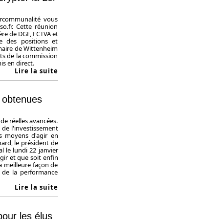
tercommunalité vous
so.fr. Cette réunion
re de DGF, FCTVA et
le des positions et
maire de Wittenheim
nts de la commission
is en direct.
Lire la suite
s obtenues
 de réelles avancées.
n de l'investissement
s moyens d'agir en
nard, le président de
 le lundi 22 janvier
ir et que soit enfin
la meilleure façon de
e de la performance
Lire la suite
pour les élus