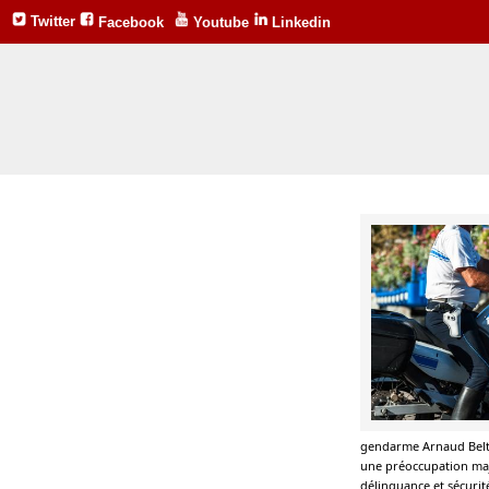
Twitter
Facebook
Youtube
Linkedin
gendarme Arnaud Beltram
une préoccupation maje
délinquance et sécurit