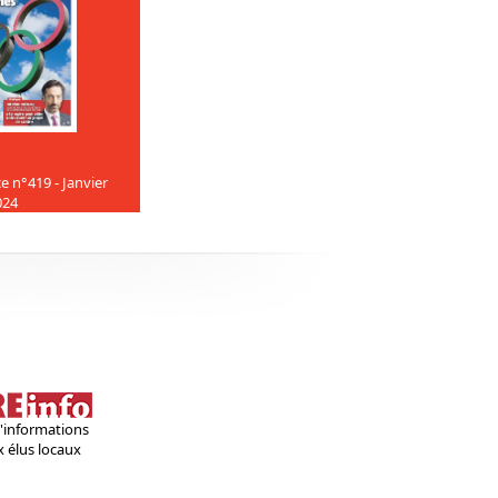
e n°419 - Janvier
024
'informations
x élus locaux