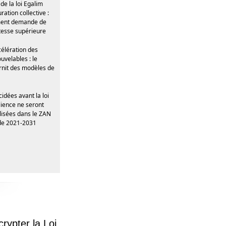
de la loi Egalim
ration collective :
ment demande de
itesse supérieure
élération des
uvelables : le
rnit des modèles de
idées avant la loi
lience ne seront
lisées dans le ZAN
ode 2021-2031
rypter la Loi