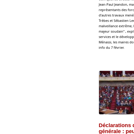
Jean-Paul Jeandon, mair
représentants des force
d'autres travaux menés
Trèbes et Sébastien Le
malveillance extrême, l
majeur soudain" , expli
services et le dévelop
Ménassi, les maires doi
info du 7 février.
Déclarations 
générale : pe