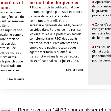
Application 
oncrètes et
ne doit plus tergiverser
●
dans la restau
tions
A l'occasion de la publication d'une
le gouverne
tribune co-signée par l'AMF et France
ssance des deux
passer à la v
urbaine dans la Gazette des
tique générale du
communes, Murielle Fabre,
evant l'Assemblée
Zones d'acc
●
secrétaire générale de l'AMF, revient
le Sénat.
énergies reno
en vidéo dans Paroles de maires, sur
e simplification
ministère fou
les enjeux liés à la protection sociale
 locale ne semble
délibération
complémentaire (PSC) des agents
forte ambition
territoriaux et sur les attentes des
l'action des
Les ZAC déc
employeurs publics locaux et des
●
titre saluée,
Climat et rési
agents territoriaux quant à la
 pas de mots et
pas comptabi
transcription dans la loi de l'accord
t des actes.
pour la péri
collectif national du 11 juillet 2023.
 le postulat que
 insatisfaits ou
 leurs services
Lire la suite
Lire la suite
Rendez-vous à 14h30 pour analyser et déc