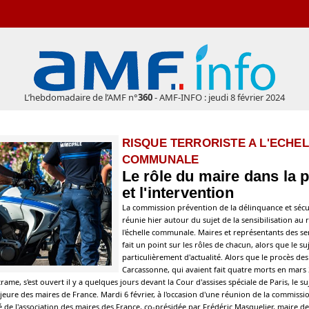
L’hebdomadaire de l’AMF n°
360
- AMF-INFO : jeudi 8 février 2024
RISQUE TERRORISTE A L'ECHE
COMMUNALE
Le rôle du maire dans la 
et l'intervention
La commission prévention de la délinquance et sécuri
réunie hier autour du sujet de la sensibilisation au r
l'échelle communale. Maires et représentants des ser
fait un point sur les rôles de chacun, alors que le su
particulièrement d'actualité. Alors que le procès des
Carcassonne, qui avaient fait quatre morts en mars 
e, s'est ouvert il y a quelques jours devant la Cour d'assises spéciale de Paris, le su
ure des maires de France. Mardi 6 février, à l'occasion d'une réunion de la commissi
é de l'association des maires des France, co-présidée par Frédéric Masquelier, maire de