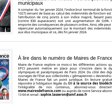
municipaux
A compter du 1er janvier 2024, l'indice brut terminal de la fonc
1027) servant de base au calcul des indemnités de fonction est 
l'attribution de cinq points à son indice majoré, faisant pas
(contre 830 auparavant) soit une augmentation de 0,6%. Ce
emporte des conséquences de plusieurs ordres. Ainsi, elle peut 
répercuter automatiquement sur le montant des indemnités 
aux élus municipaux et ce, dès fin janvier 2024.
À lire dans le numéro de Maires de France
Maire de France explore ce mois-ci les différentes actions 
EPCI peuvent mettre en place pour s'inscrire dans la d
olympiques et paralympiques de Paris 2024. Du côté des digue
ouvrages de l'Etat aux collectivités « gémapiennes » deviendra eff
Maires de France fait un point juridique. En lecture grat
répondre à l'obligation légale du
tri à la source des biodéc
l'intégralité de nos contenus, abonnez-vous direct
www.mairesdefrance.com
ou auprès de notre Service abonne
13 64 et email :
sophie.lasseron@amf.asso.fr