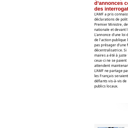
d’annonces c
des interroga
L'AMF a pris connai
déclarations de poli
Premier Ministre, d
nationale et devant 
L'annonce d'une loi d
de l'action publique
pas présager d'une 
décentralisatrice. Si 
maires a été à juste 
ceux-ci ne se paient
attendent maintenan
L'AMF ne partage pas
les Français seraient
défiants vis-à-vis de
publics locaux.