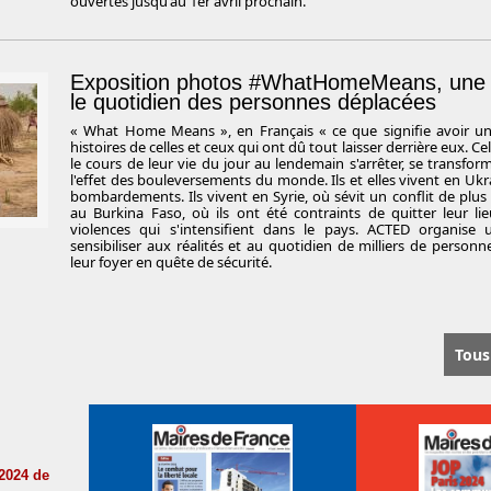
ouvertes jusqu'au 1er avril prochain.
Exposition photos #WhatHomeMeans, une 
le quotidien des personnes déplacées
« What Home Means », en Français « ce que signifie avoir un 
histoires de celles et ceux qui ont dû tout laisser derrière eux. Ce
le cours de leur vie du jour au lendemain s'arrêter, se transfo
l'effet des bouleversements du monde. Ils et elles vivent en Ukra
bombardements. Ils vivent en Syrie, où sévit un conflit de plus
au Burkina Faso, où ils ont été contraints de quitter leur li
violences qui s'intensifient dans le pays. ACTED organise
sensibiliser aux réalités et au quotidien de milliers de personn
leur foyer en quête de sécurité.
Tous
/2024 de