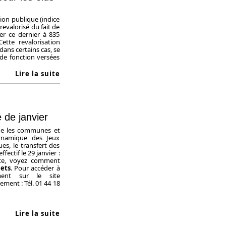
tion publique (indice
revalorisé du fait de
ser ce dernier à 835
tte revalorisation
dans certains cas, se
de fonction versées
Lire la suite
 de janvier
que les communes et
ynamique des Jeux
s, le transfert des
ectif le 29 janvier :
uite, voyez comment
hets
. Pour accéder à
ement sur le site
ment : Tél. 01 44 18
Lire la suite