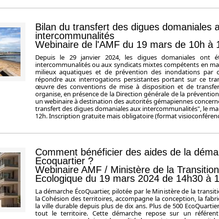
Bilan du transfert des digues domaniales 
intercommunalités
Webinaire de l'AMF du 19 mars de 10h à 
Depuis le 29 janvier 2024, les digues domaniales ont é
intercommunalités ou aux syndicats mixtes compétents en mat
milieux aquatiques et de prévention des inondations par c
répondre aux interrogations persistantes portant sur ce tran
œuvre des conventions de mise à disposition et de transfer
organise, en présence de la Direction générale de la prévention
un webinaire à destination des autorités gémapiennes concernée
transfert des digues domaniales aux intercommunalités", le ma
12h. Inscription gratuite mais obligatoire (format visioconférenc
Comment bénéficier des aides de la déma
Ecoquartier ?
Webinaire AMF / Ministère de la Transition
Ecologique du 19 mars 2024 de 14h30 à 
La démarche ÉcoQuartier, pilotée par le Ministère de la transit
la Cohésion des territoires, accompagne la conception, la fabri
la ville durable depuis plus de dix ans. Plus de 500 EcoQuartier
tout le territoire. Cette démarche repose sur un référent