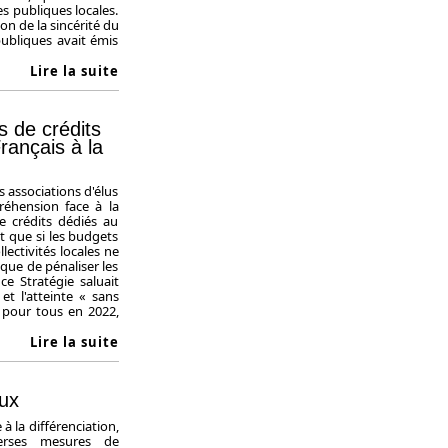
es publiques locales.
on de la sincérité du
ubliques avait émis
Lire la suite
s de crédits
rançais à la
s associations d'élus
éhension face à la
e crédits dédiés au
 que si les budgets
lectivités locales ne
que de pénaliser les
ce Stratégie saluait
t l'atteinte « sans
t pour tous en 2022,
Lire la suite
aux
 à la différenciation,
verses mesures de