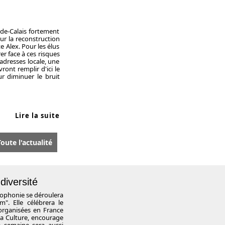
de-Calais fortement
ur la reconstruction
e Alex. Pour les élus
er face à ces risques
adresses locale, une
ont remplir d'ici le
our diminuer le bruit
Lire la suite
oute l'actualité
diversité
ncophonie se déroulera
. Elle célébrera le
 organisées en France
la Culture, encourage