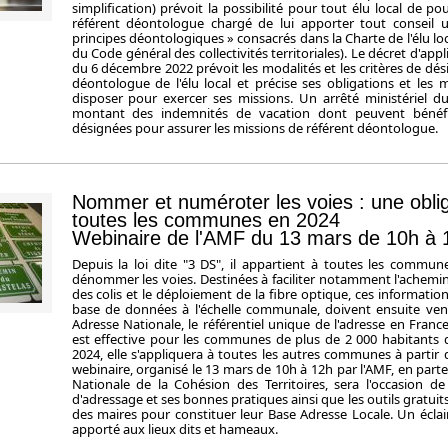
simplification) prévoit la possibilité pour tout élu local de p
référent déontologue chargé de lui apporter tout conseil u
principes déontologiques » consacrés dans la Charte de l'élu loca
du Code général des collectivités territoriales). Le décret d'app
du 6 décembre 2022 prévoit les modalités et les critères de dés
déontologue de l'élu local et précise ses obligations et les
disposer pour exercer ses missions. Un arrêté ministériel d
montant des indemnités de vacation dont peuvent bénéfi
désignées pour assurer les missions de référent déontologue.
Nommer et numéroter les voies : une oblig
toutes les communes en 2024
Webinaire de l'AMF du 13 mars de 10h à 
Depuis la loi dite "3 DS", il appartient à toutes les commu
dénommer les voies. Destinées à faciliter notamment l'achemi
des colis et le déploiement de la fibre optique, ces informatio
base de données à l'échelle communale, doivent ensuite veni
Adresse Nationale, le référentiel unique de l'adresse en France
est effective pour les communes de plus de 2 000 habitants d
2024, elle s'appliquera à toutes les autres communes à partir 
webinaire, organisé le 13 mars de 10h à 12h par l'AMF, en parte
Nationale de la Cohésion des Territoires, sera l'occasion de
d'adressage et ses bonnes pratiques ainsi que les outils gratuits
des maires pour constituer leur Base Adresse Locale. Un éclair
apporté aux lieux dits et hameaux.