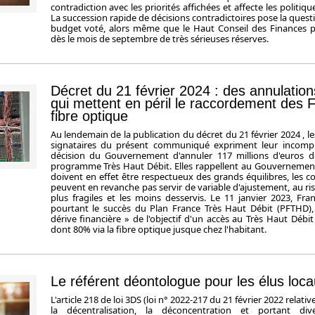
contradiction avec les priorités affichées et affecte les politiqu
La succession rapide de décisions contradictoires pose la questi
budget voté, alors même que le Haut Conseil des Finances p
dès le mois de septembre de très sérieuses réserves.
Décret du 21 février 2024 : des annulation
qui mettent en péril le raccordement des F
fibre optique
Au lendemain de la publication du décret du 21 février 2024 , le
signataires du présent communiqué expriment leur incompr
décision du Gouvernement d'annuler 117 millions d'euros d
programme Très Haut Débit. Elles rappellent au Gouvernement
doivent en effet être respectueux des grands équilibres, les col
peuvent en revanche pas servir de variable d'ajustement, au ris
plus fragiles et les moins desservis. Le 11 janvier 2023, Fran
pourtant le succès du Plan France Très Haut Débit (PFTHD), e
dérive financière » de l'objectif d'un accès au Très Haut Débi
dont 80% via la fibre optique jusque chez l'habitant.
Le référent déontologue pour les élus loc
L'article 218 de loi 3DS (loi n° 2022-217 du 21 février 2022 relative
la décentralisation, la déconcentration et portant di