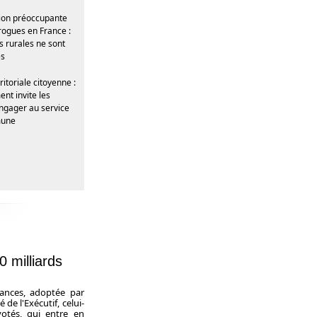
on préoccupante
drogues en France :
 rurales ne sont
es
itoriale citoyenne :
nt invite les
engager au service
mune
0 milliards
ances, adoptée par
 de l'Exécutif, celui-
votés, qui entre en