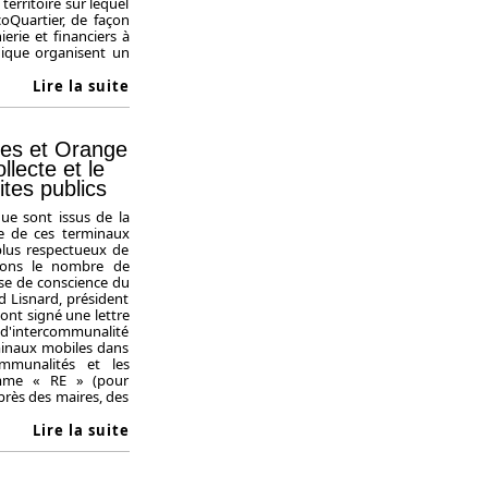
territoire sur lequel
coQuartier, de façon
erie et financiers à
ogique organisent un
Lire la suite
res et Orange
llecte et le
ites publics
ue sont issus de la
age de ces terminaux
lus respectueux de
lions le nombre de
ise de conscience du
id Lisnard, président
ont signé une lettre
s d'intercommunalité
rminaux mobiles dans
ommunalités et les
amme « RE » (pour
près des maires, des
Lire la suite