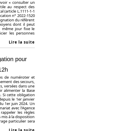
ouvoir « consulter un
tile au respect des
l (article L.1111-1-1
lication n° 2022-1520
ignation du référent
 moyens dont il peut
u même jour fixe le
cier les personnes
Lire la suite
ation pour
12h
nes de numéroter et
nement des secours,
ns, versées dans une
r alimenter la Base
. Si cette obligation
epuis le 1er janvier
du 1er juin 2024. Un
nariat avec l'Agence
 rappeler les règles
 mis à la disposition
age particulier sera
Lire la suite