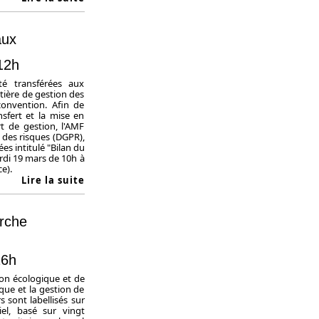
aux
12h
té transférées aux
ière de gestion des
onvention. Afin de
sfert et la mise en
t de gestion, l'AMF
 des risques (DGPR),
s intitulé "Bilan du
rdi 19 mars de 10h à
e).
Lire la suite
rche
16h
ion écologique et de
que et la gestion de
s sont labellisés sur
iel, basé sur vingt