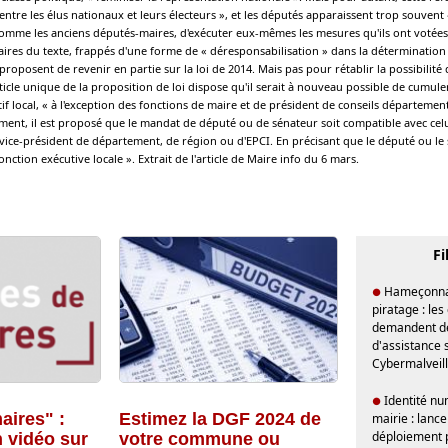
 entre les élus nationaux et leurs électeurs », et les députés apparaissent trop souvent
comme les anciens députés-maires, d'exécuter eux-mêmes les mesures qu'ils ont votées,
ires du texte, frappés d'une forme de « déresponsabilisation » dans la détermination de
oposent de revenir en partie sur la loi de 2014. Mais pas pour rétablir la possibilité
article unique de la proposition de loi dispose qu'il serait à nouveau possible de cumu
f local, « à l'exception des fonctions de maire et de président de conseils départeme
ent, il est proposé que le mandat de député ou de sénateur soit compatible avec celu
 vice-président de département, de région ou d'EPCI. En précisant que le député ou le
nction exécutive locale ». Extrait de l'article de Maire info du 6 mars.
Fi
Hameçonnag
●
piratage : les 
demandent de
d'assistance 
Cybermalveill
Identité nu
●
aires" :
Estimez la DGF 2024 de
mairie : lanc
déploiement 
n vidéo sur
votre commune ou