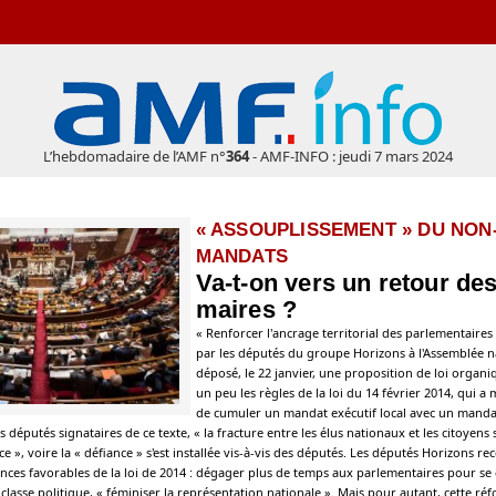
L’hebdomadaire de l’AMF n°
364
- AMF-INFO : jeudi 7 mars 2024
« ASSOUPLISSEMENT » DU NON
MANDATS
Va-t-on vers un retour de
maires ?
« Renforcer l'ancrage territorial des parlementaires ».
par les députés du groupe Horizons à l'Assemblée na
déposé, le 22 janvier, une proposition de loi organi
un peu les règles de la loi du 14 février 2014, qui a mi
de cumuler un mandat exécutif local avec un manda
 députés signataires de ce texte, « la fracture entre les élus nationaux et les citoyen
ce », voire la « défiance » s'est installée vis-à-vis des députés. Les députés Horizons re
es favorables de la loi de 2014 : dégager plus de temps aux parlementaires pour se 
classe politique, « féminiser la représentation nationale ». Mais pour autant, cette ré