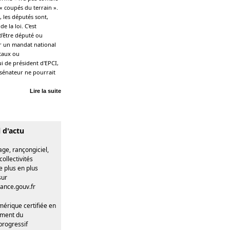
 « coupés du terrain ».
 les députés sont,
 la loi. C'est
 d'être député ou
ler un mandat national
ntaux ou
i de président d'EPCI,
 sénateur ne pourrait
Lire la suite
l d'actu
e, rançongiciel,
collectivités
 plus en plus
sur
ance.gouv.fr
mérique certifiée en
ement du
progressif