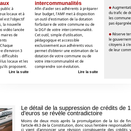
caux
intercommunalités
Augmentati
●
 public à
Afin d'aider ses adhérents à préparer
du trafic de 
eux locaux et à
leur budget, l'AMF met à disposition
les communes
el est l'objectif
un outil d'estimation de la dotation
pas épargné
, la nouvelle
forfaitaire de votre commune ou de
ns vidéo lancée
la DGF de votre intercommunalité.
Réserve terr
●
s maires de
Cet outil, simple d'utilisation,
le gouverneme
ents
pédagogique et accessible
citoyens à s'
. Chaque
exclusivement aux adhérents vous
de leur com
ée d'environ 3
permet d'obtenir une estimation de la
 difficultés
dotation de votre commune ou de
élus locaux et les
votre intercommunalité et de
qu'ils proposent.
comprendre son évolution.
Lire la suite
Lire la suite
Le détail de la suppression de crédits de 1
d’euros se révèle contradictoire
Moins de deux mois après la promulgation de la loi de fin
l'article 49.3 de la Constitution, donc sous l'entière responsabilité
ci vient d'annoncer une révision conséquente des crédits 