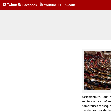
Twitter
Facebook
Youtube
Linkedin
parlementaire. Pour les
année », et la « méfian
nombreuses conséquenc
mandat, renouveler la 