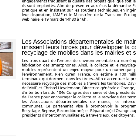
engagements traduisant la qualité des projets quel que soit le 
ils sont implantés. Afin de présenter aux élus la démarche E
pratique et en insistant sur les soutiens techniques, en ingéni
leur disposition, l'AMF et le Ministrère de la Transition Ecol
webinaire le 19 mars de 14h30 à 16h.
Les Associations départementales de mai
unissent leurs forces pour développer la co
recyclage de mobiles dans les mairies et s
Les trois quart de l'empreinte environnementale du numériq
fabrication des smartphones. Ainsi, la collecte et le recycl
mobiles représentent un enjeu majeur pour un numérique p
l'environnement. Rien qu'en France, on estime à 100 mil
terminaux qui dorment dans les tiroirs...Afin d'accentuer la pr
nécessaire recyclage des mobiles à travers les territoires, Dav
de l'AMF, et Christel Heydemann, Directrice générale d'Orange, 
d'intention lors du 104e Congrès des maires et des président
de France pour encourager la collecte et le recyclage des te
les Associations départementales de maires, les interc
communes. Ce partenariat vise à promouvoir le progr
Recyclage, Reprise, Reconditionné, et Réparation) d'Orange au
présidents d'intercommunalités et, à travers eux, des citoyens.