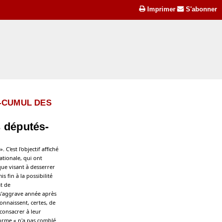
Imprimer
S'abonner
-CUMUL DES
s députés-
 C'est l'objectif affiché
tionale, qui ont
que visant à desserrer
s fin à la possibilité
t de
s s'aggrave année après
connaissent, certes, de
consacrer à leur
forme « n'a pas comblé