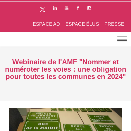
ESPACE AD
ESPACE ÉLUS
PRESSE
Webinaire de l'AMF "Nommer et
numéroter les voies : une obligation
pour toutes les communes en 2024"