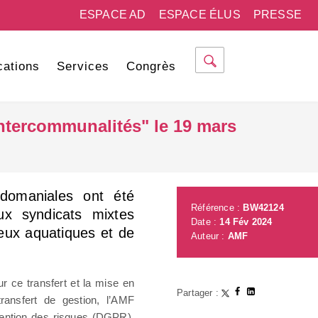
ESPACE AD
ESPACE ÉLUS
PRESSE
cations
Services
Congrès
intercommunalités" le 19 mars
 domaniales ont été
Référence :
BW42124
ux syndicats mixtes
Date :
14 Fév 2024
eux aquatiques et de
Auteur :
AMF
ur ce transfert et la mise en
Partager :
ansfert de gestion, l’AMF
vention des risques (DGPR),