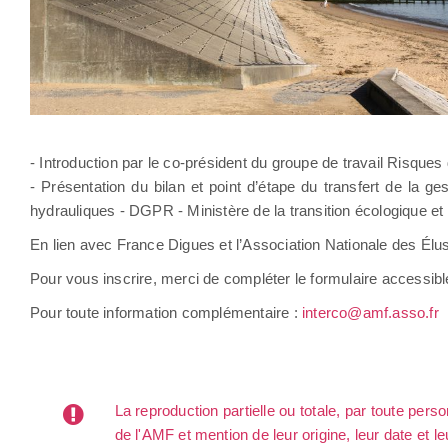
- Introduction par le co-président du groupe de travail Risque
- Présentation du bilan et point d’étape du transfert de la 
hydrauliques - DGPR - Ministère de la transition écologique et
En lien avec France Digues et l’Association Nationale des Él
Pour vous inscrire, merci de compléter le formulaire accessib
Pour toute information complémentaire :
interco@amf.asso.fr
La reproduction partielle ou totale, par toute per
de l'AMF et mention de leur origine, leur date et le