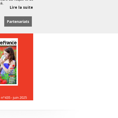
té.
Lire la suite
Partenariats
 n°435 - juin 2025