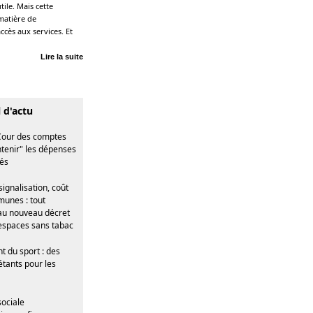
ile. Mais cette
matière de
cès aux services. Et
Lire la suite
l d'actu
a Cour des comptes
ntenir" les dépenses
tés
signalisation, coût
unes : tout
u nouveau décret
espaces sans tabac
 du sport : des
étants pour les
sociale