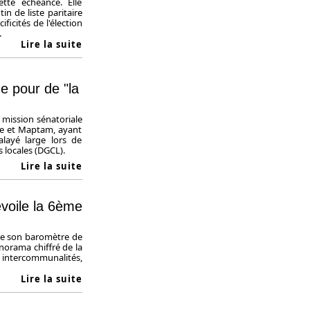
tte échéance. Elle
in de liste paritaire
ficités de l'élection
.
Lire la suite
e pour de "la
mission sénatoriale
TRe et Maptam, ayant
layé large lors de
s locales (DGCL).
Lire la suite
évoile la 6ème
 de son baromètre de
anorama chiffré de la
, intercommunalités,
Lire la suite