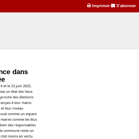
Imprimer
S'abonner
ance dans
ée
6 et le 23 juin 2025,
sse un état des lieux
pproche des élections
rançais à leur maire,
 et leur niveau
u local comme un espace
es maires comme les élus
 bien des responsables
 la commune reste un
 c'est moins en vertu