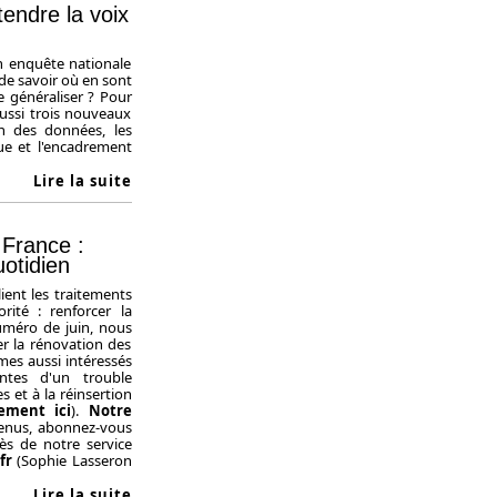
tendre la voix
n enquête nationale
a de savoir où en sont
se généraliser ? Pour
aussi trois nouveaux
n des données, les
ue et l'encadrement
Lire la suite
 France :
uotidien
lient les traitements
rité : renforcer la
uméro de juin, nous
er la rénovation des
es aussi intéressés
tes d'un trouble
 et à la réinsertion
tement ici
).
Notre
ntenus, abonnez-vous
s de notre service
fr
(Sophie Lasseron
Lire la suite