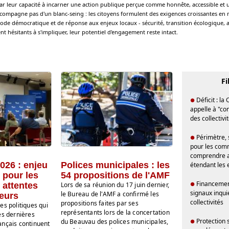
par leur capacité à incarner une action publique perçue comme honnête, accessible et ut
compagne pas d'un blanc-seing : les citoyens formulent des exigences croissantes en 
de démocratique et de réponse aux enjeux locaux - sécurité, transition écologique, ac
nt hésitants à s'impliquer, leur potentiel d'engagement reste intact.
Fi
Déficit : l
●
appelle à "co
des collectivi
Périmètre, 
●
pour les comm
comprendre a
026 : enjeu
Polices municipales : les
étendant les 
 pour les
54 propositions de l'AMF
Financement
 attentes
Lors de sa réunion du 17 juin dernier,
●
signaux inqui
le Bureau de l'AMF a confirmé les
teurs
collectivités
propositions faites par ses
es politiques qui
représentants lors de la concertation
es dernières
Protection 
du Beauvau des polices municipales,
●
ançais continuent