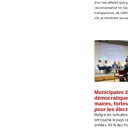
d'un lien affectif que 
reconnaissance ne s'ac
transparence, de métho
s'ils se montrent souve
Municipales 2
démocratique
maires, fortes
pour les élec
Malgré les turbulenc
ont touché le pays c
années, 69 % des Fr