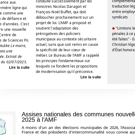
complémentair
conduite successivement par les
iance aux
traduction lég
ministres Nicolas Daragon et
emière ligne qui
entre employe
François-Noël Buffet, qui doit
tre comme une
syndicats
déboucher prochainement sur un
 de défiance et
projet de loi. L'AMF a proposé et
e d'années. C'est
soutient l'adaptation des
"Limitons l
●
re une nouvelle
prérogatives des policiers
pénales à ce 
Centre de
municipaux au contexte sécuritaire
été faites" - 
s de Sciences Po
actuel, sans que soit remis en cause
Christian Vigo
titulée
Le maire,
la spécificité de leur cœur de
d'État honora
dans une
métier. Le Bureau de l'AMF a rappelé
tée
.
Extrait de
les principes fondamentaux sur
fo du 02/07/2025.
lesquels se fondent les propositions
Lire la suite
de modernisation qu'il préconise.
Lire la suite
Assises nationales des communes nouvelles 
2025 à l’AMF
A moins d'un an des élections municipales de 2026, l'Associ
France et des présidents d'intercommunalité vous convie aux