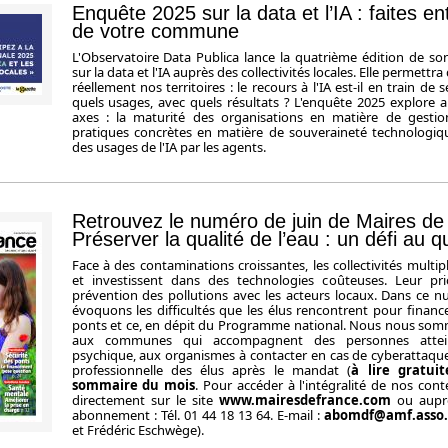
Enquête 2025 sur la data et l’IA : faites en
de votre commune
L'Observatoire Data Publica lance la quatrième édition de so
sur la data et l'IA auprès des collectivités locales. Elle permettr
réellement nos territoires : le recours à l'IA est-il en train de 
quels usages, avec quels résultats ? L'enquête 2025 explore 
axes : la maturité des organisations en matière de gestio
pratiques concrètes en matière de souveraineté technologiq
des usages de l'IA par les agents.
Retrouvez le numéro de juin de Maires de
Préserver la qualité de l’eau : un défi au q
Face à des contaminations croissantes, les collectivités multip
et investissent dans des technologies coûteuses. Leur prio
prévention des pollutions avec les acteurs locaux. Dans ce n
évoquons les difficultés que les élus rencontrent pour financ
ponts et ce, en dépit du Programme national. Nous nous somm
aux communes qui accompagnent des personnes attein
psychique, aux organismes à contacter en cas de cyberattaques
professionnelle des élus après le mandat (
à lire gratui
sommaire du mois
. Pour accéder à l'intégralité de nos co
directement sur le site
www.mairesdefrance.com
ou auprè
abonnement : Tél. 01 44 18 13 64. E-mail :
abomdf@amf.asso.
et Frédéric Eschwège).