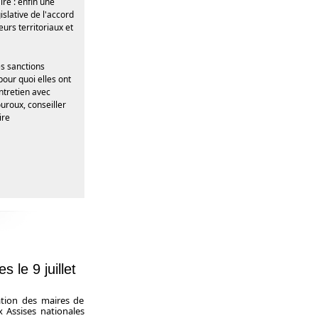
e : enfin une
islative de l'accord
urs territoriaux et
es sanctions
pour quoi elles ont
Entretien avec
uroux, conseiller
ire
le 9 juillet
ation des maires de
 Assises nationales