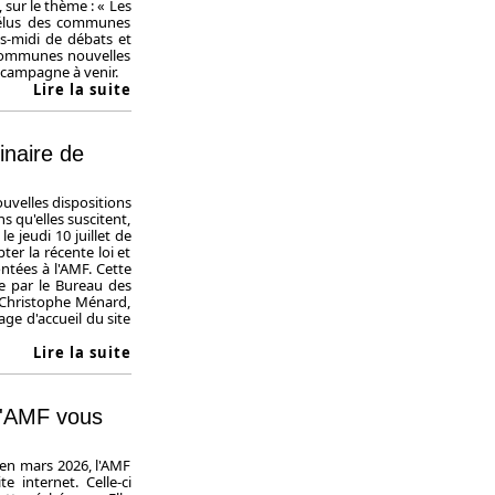
 sur le thème : « Les
élus des communes
ès-midi de débats et
 communes nouvelles
 campagne à venir.
Lire la suite
inaire de
velles dispositions
s qu'elles suscitent,
 jeudi 10 juillet de
er la récente loi et
ntées à l'AMF. Cette
ée par le Bureau des
n-Christophe Ménard,
age d'accueil du site
Lire la suite
 l'AMF vous
 en mars 2026, l'AMF
e internet. Celle-ci