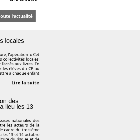
oute l'actualité
és locales
ure, l'opération « Cet
 collectivités locales,
l'accès aux livres. En
r les élèves du CP au
ettre à chaque enfant
Lire la suite
ion des
a lieu les 13
ssises nationales des
tre les acteurs de la
le cadre du troisième
 les 13 et 14 octobre
ulture du risque et de