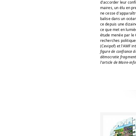
d'accorder leur conf
maires, un élu en pr
ne cesse d'apparaî
balise dans un océan
ce depuis une dizain
ce que met en lumiè
étude menée par le 
recherches politique
(Cevipof) et l'AMF in
figure de confiance 
démocratie fragmen
l'article de Maire-in