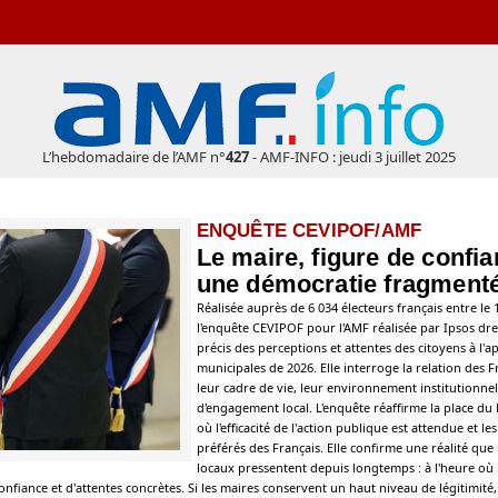
L’hebdomadaire de l’AMF n°
427
- AMF-INFO : jeudi 3 juillet 2025
ENQUÊTE CEVIPOF/AMF
Le maire, figure de confi
une démocratie fragment
Réalisée auprès de 6 034 électeurs français entre le 1
l'enquête CEVIPOF pour l'AMF réalisée par Ipsos dre
précis des perceptions et attentes des citoyens à l'a
municipales de 2026. Elle interroge la relation des F
leur cadre de vie, leur environnement institutionnel
d'engagement local. L'enquête réaffirme la place d
où l'efficacité de l'action publique est attendue et l
préférés des Français. Elle confirme une réalité que
locaux pressentent depuis longtemps : à l'heure où
nfiance et d'attentes concrètes. Si les maires conservent un haut niveau de légitimité,