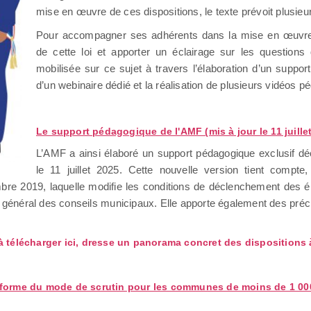
mise en œuvre de ces dispositions, le texte prévoit plusie
Pour accompagner ses adhérents dans la mise en œuvre 
de cette loi et apporter un éclairage sur les questions 
mobilisée sur ce sujet à travers l’élaboration d’un suppor
d’un webinaire dédié et la réalisation de plusieurs vidéos 
Le support pédagogique de l'AMF (mis à jour le 11 juille
L’AMF a ainsi élaboré un support pédagogique exclusif décr
le 11 juillet 2025. Cette nouvelle version tient compte
mbre 2019, laquelle modifie les conditions de déclenchement des 
 général des conseils municipaux. Elle apporte également des préci
à télécharger ici, dresse un panorama concret des dispositions 
éforme du mode de scrutin pour les communes de moins de 1 000 