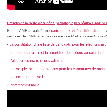
Retrouvez la série de vidéos pédagogiques réalisée par l’
Enfin, l’AMF a réalisé une
série de six vidéos thématiques
, 
services de l’AMF, avec le concours de Maître Karine Goulet-N
-
La constitution d’une liste de candidats pour les élections mun
-
Le mode de scrutin et la répartition des sièges au sein du co
-
L’élection du maire et des adjoints
-
Les souplesses et adaptations pour les communes de moins 
-
La commune nouvelle
-
L’intercommunalité