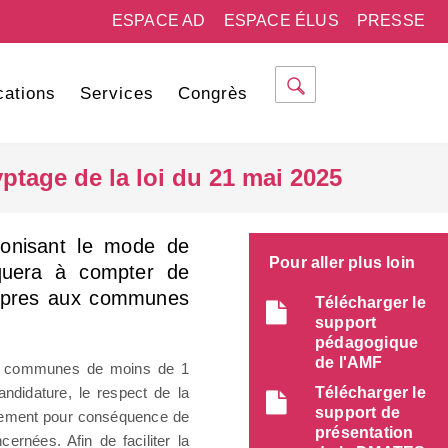
ESPACE AD
ESPACE ÉLUS
PRESSE
cations
Services
Congrès
yptage de la loi du 21 mai 2025
onisant le mode de
Pour aller plus loin
liquera à compter de
ropres aux communes
Télécharger le
support
pédagogique
de l'AMF
aux communes de moins de 1
ndidature, le respect de la
Télécharger le
support de
également pour conséquence de
présentation
rnées. Afin de faciliter la