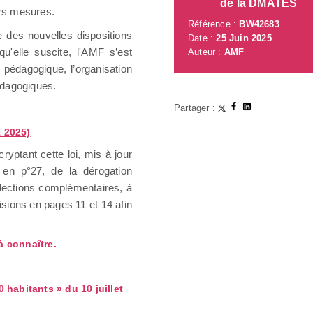
de la DMATES
urs mesures.
Référence :
BW42683
des nouvelles dispositions
Date :
25 Juin 2025
qu'elle suscite, l'AMF s’est
Auteur :
AMF
t pédagogique, l’organisation
pédagogiques.
Partager :
t 2025)
yptant cette loi, mis à jour
, en p°27, de la dérogation
élections complémentaires, à
sions en pages 11 et 14 afin
à connaître.
habitants » du 10 juillet