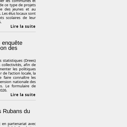
culier les communes et
de ce type de projets
elle des jeunes et au
. Les élus locaux sont
nts scolaires de leur
.
Lire la suite
ne enquête
ion des
 statistiques (Drees)
collectivités, afin de
menter les politiques
e l'action locale, la
 faire connaître les
hension nationale des
s. Le formulaire de
2026.
Lire la suite
es Rubans du
t en partenariat avec