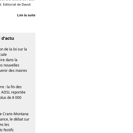
t. Editorial de David
Lire la suite
l d'actu
 de la loi sur la
ciale
re dans la
les nouvelles
 venir des maires
e : la fin des
 ADSL reportée
plus de 8 000
e Crans-Montana
rance, le débat sur
ns les
s festifs