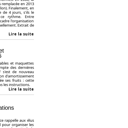
is remplacée en 2013
llon). Finalement, en
de 4 jours, s'ils le
 ce rythme. Entre
cadre l'organisation
uellement. Extrait de
Lire la suite
et
6
ables et maquettes
ompte des dernières
MF s'est de nouveau
tion d'amortissement
e ses fruits : cette
s les instructions.
Lire la suite
ations
ce rappelle aux élus
l pour organiser les