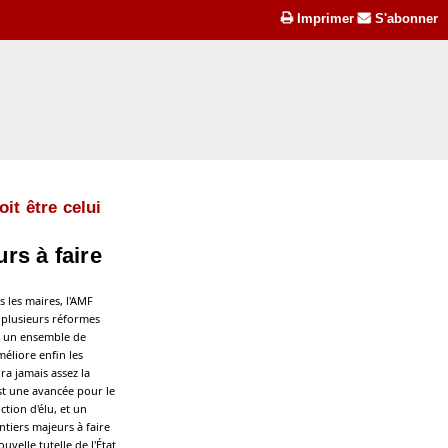
Imprimer
S'abonner
it être celui
rs à faire
 les maires, l'AMF
e plusieurs réformes
nd un ensemble de
éliore enfin les
ra jamais assez la
est une avancée pour le
tion d'élu, et un
antiers majeurs à faire
uvelle tutelle de l'État