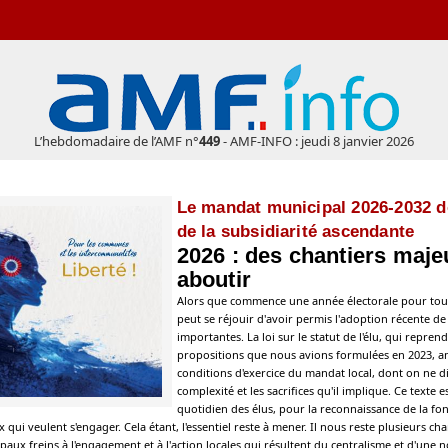
L’hebdomadaire de l’AMF n°
449
- AMF-INFO : jeudi 8 janvier 2026
Le mandat municipal 2026-2032 do
de la subsidiarité ascendante
2026 : des chantiers majeu
aboutir
Alors que commence une année électorale pour tous
peut se réjouir d'avoir permis l'adoption récente d
importantes. La loi sur le statut de l'élu, qui repre
propositions que nous avions formulées en 2023, am
conditions d'exercice du mandat local, dont on ne di
complexité et les sacrifices qu'il implique. Ce texte 
quotidien des élus, pour la reconnaissance de la fonc
x qui veulent s'engager. Cela étant, l'essentiel reste à mener. Il nous reste plusieurs ch
paux freins à l'engagement et à l'action locales qui résultent du centralisme et d'une no