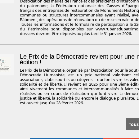
l'Association des maires de France et des présidents d'intercomm
du patrimoine, la Fédération nationale des Caisses d'Épar
français des entreprises de restauration de Monuments Histor
communes ou structures intercommunales ayant réalisé, ave
Bâtiment, des opérations de rénovation ou de mise en valeur de 
Toutes les informations et le formulaire de participation à la 3
du Patrimoine sont disponibles sur www.rubansdupatrimoine
dossiers devront être déposés au plus tard le 31 janvier 2026.
Le Prix de la Démocratie revient pour une 
édition !
Le Prix de la Démocratie, organisé par l'Association pour le Souti
Démocratie Humaniste, est un prix national valorisant cel
associations, clubs sportifs ou citoyens – qui font vivre les val
solidarité et de liberté. Il revient en 2026 pour une 3ème édi
ainsi vivement les communes et intercommunalités à faire con
réalisées ou en cours de réalisation qui font vivre la démocr
justice et liberté, la solidarité ou encore le dialogue pluraliste.
est ouvert jusqu'au 28 février 2026.
Tous