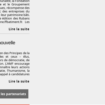
unalité, la Fondation
gne et le Groupement
iques, récompense des
c des entreprises du
leur patrimoine bâti.
2e édition des Rubans
.ffbatiment.fr. Les
Lire la suite
nouvelle
en des Principes de la
les et ceux – élus,
eurs de démocratie, de
tion. L'AMF encourage
naître leurs actions
atie, l'humanisme, la
 L'appel à candidatures
Lire la suite
 les partenariats