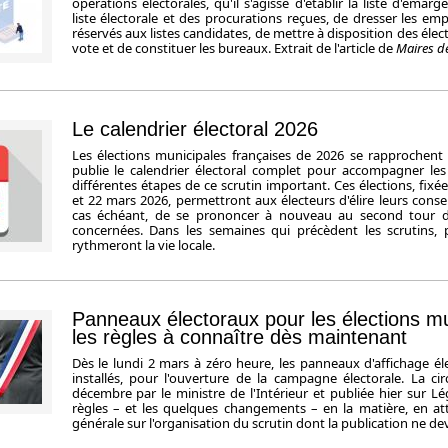
opérations électorales, qu'il s'agisse d'établir la liste d'émar
liste électorale et des procurations reçues, de dresser les e
réservés aux listes candidates, de mettre à disposition des élect
vote et de constituer les bureaux. Extrait de l'article de
Maires d
Le calendrier électoral 2026
Les élections municipales françaises de 2026 se rapprochent
publie le calendrier électoral complet pour accompagner les
différentes étapes de ce scrutin important. Ces élections, fix
et 22 mars 2026, permettront aux électeurs d'élire leurs consei
cas échéant, de se prononcer à nouveau au second tour 
concernées. Dans les semaines qui précèdent les scrutins, 
rythmeront la vie locale.
Panneaux électoraux pour les élections mu
les règles à connaître dès maintenant
Dès le lundi 2 mars à zéro heure, les panneaux d'affichage él
installés, pour l'ouverture de la campagne électorale. La cir
décembre par le ministre de l'Intérieur et publiée hier sur Lég
règles – et les quelques changements – en la matière, en att
générale sur l'organisation du scrutin dont la publication ne dev