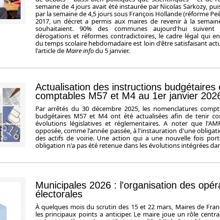
semaine de 4 jours avait été instaurée par Nicolas Sarkozy, pu
par la semaine de 4,5 jours sous François Hollande (réforme Pei
2017, un décret a permis aux maires de revenir à la semaine 
souhaitaient. 90% des communes aujourd'hui suivent
dérogations et réformes contradictoires, le cadre légal qui en
du temps scolaire hebdomadaire est loin d'être satisfaisant act
l'article de
Maire info
du 5 janvier.
Actualisation des instructions budgétaires 
comptables M57 et M4 au 1er janvier 202
Par arrêtés du 30 décembre 2025, les nomenclatures compt
budgétaires M57 et M4 ont été actualisées afin de tenir c
évolutions législatives et réglementaires. A noter que l'A
opposée, comme l'année passée, à l'instauration d'une obliga
des actifs de voirie. Une action qui a une nouvelle fois porté
obligation n'a pas été retenue dans les évolutions intégrées dan
Municipales 2026 : l'organisation des opér
électorales
À quelques mois du scrutin des 15 et 22 mars, Maires de Fran
les principaux points a anticiper. Le maire joue un rôle centra