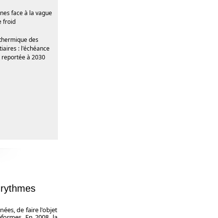
es face à la vague
 froid
 thermique des
iaires : l'échéance
t reportée à 2030
s rythmes
ées, de faire l'objet
éformes. En 2008, la