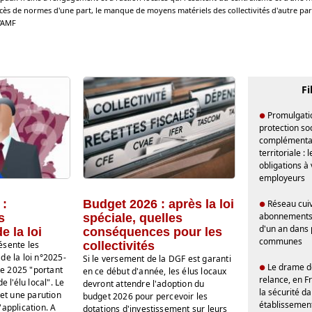
excès de normes d'une part, le manque de moyens matériels des collectivités d'autre par
l'AMF
Fi
Promulgation
●
protection so
complémentai
territoriale : 
obligations à
employeurs
 :
Budget 2026 : après la loi
Réseau cuivr
●
abonnements
s
spéciale, quelles
d'un an dans 
e la loi
conséquences pour les
communes
ésente les
collectivités
de la loi n°2025-
Si le versement de la DGF est garanti
Le drame d
●
e 2025 "portant
en ce début d'année, les élus locaux
relance, en F
e l'élu local". Le
devront attendre l'adoption du
la sécurité da
t une parution
budget 2026 pour percevoir les
établissement
'application. A
dotations d'investissement sur leurs