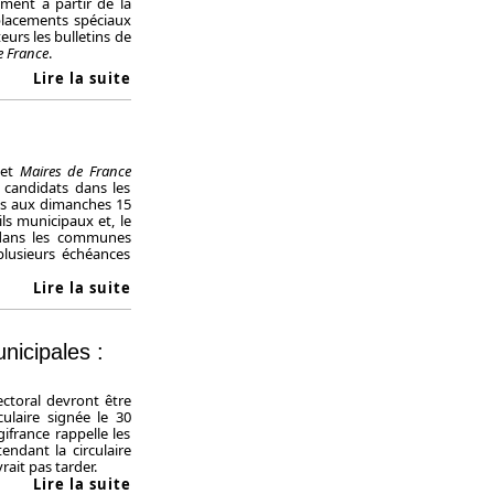
gement à partir de la
mplacements spéciaux
eurs les bulletins de
e France
.
Lire la suite
 et
Maires de France
 candidats dans les
ées aux dimanches 15
ls municipaux et, le
dans les communes
plusieurs échéances
Lire la suite
nicipales :
ectoral devront être
culaire signée le 30
ifrance rappelle les
endant la circulaire
rait pas tarder.
Lire la suite