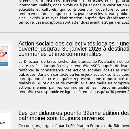
lycéens (15-18 ans). Les collectivités territoriales, et en parti
intercommunalités, ont un rôle clé à jouer dans la valorisation 
éducatifs et culturels, qui contribuent à l'ouverture cultur
renforcement du dialogue entre la jeunesse et les acteurs publics
ainsi invités à relayer l'information auprès des établisseme
territoire. Les inscriptions sont attendues avant le 20 janvier 2026
Action sociale des collectivités locales : u
ouverte jusqu'au 30 janvier 2026 à destinat
communes et intercommunalités
La Direction de la recherche, des études, de l'évaluation et des
invite les élus locaux à relayer l'enquête ASCO auprès de leurs 
renforcer la connaissance des actions sociales locales et d'ali
publiques. Dans un contexte où les enjeux sociaux sont au cœur d
participation à cette enquête représente une opportunité de
réalités du quotidien et de contribuer à une meilleure compré
actions menées par les communes et les intercommunalité
l'enquête est disponible en ligne et à remplir jusqu'au 30 janvier 
Les candidatures pour la 32ème édition d
patrimoine sont toujours ouvertes
Ce concours, organisé par la Fédération Française du Bâtimen