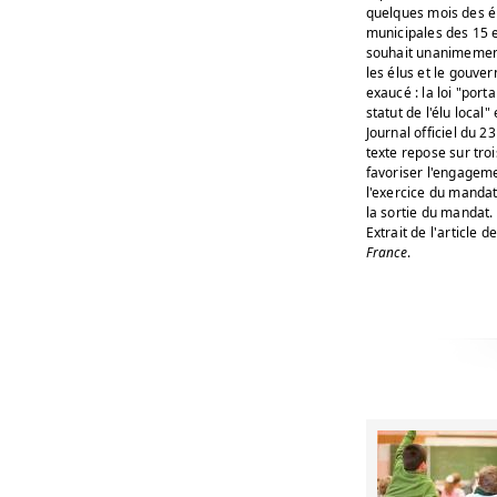
quelques mois des é
municipales des 15 e
souhait unanimemen
les élus et le gouve
exaucé : la loi "port
statut de l'élu local"
Journal officiel du 
texte repose sur trois
favoriser l'engagemen
l'exercice du manda
la sortie du mandat.
Extrait de l'article d
France
.