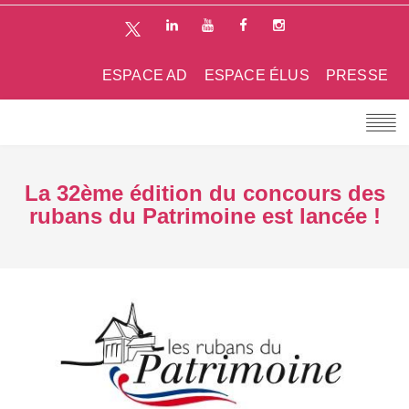
ESPACE AD
ESPACE ÉLUS
PRESSE
La 32ème édition du concours des
rubans du Patrimoine est lancée !