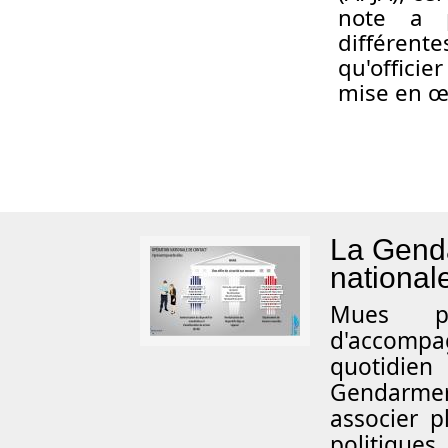
note a p
différent
qu'officie
mise en œ
La Genda
national
M
ues p
d'accomp
quotidien
Gendarmeri
associer 
politique