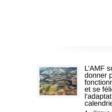
L’AMF so
donner p
fonction
et se fél
l’adapta
calendrie