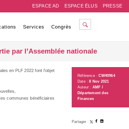
ESPACE AD
ESPACE ÉLUS
PRESSE
cations
Services
Congrès
rtie par l’Assemblée nationale
cales en PLF 2022 font l’objet
Référence :
CW40964
Date :
8 Nov 2021
Auteur :
AMF /
uvelles,
Département des
t des communes bénéficiaires
Finances
Partager :