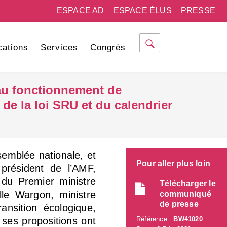
ESPACE AD
ESPACE ÉLUS
PRESSE
cations
Services
Congrès
au fonctionnement de
 de la loi SRU et du calendrier
semblée nationale, et
Pour aller plus loin
président de l’AMF,
 du Premier ministre
Télécharger le
le Wargon, ministre
communiqué
de presse
ansition écologique,
ses propositions ont
Référence :
BW41020