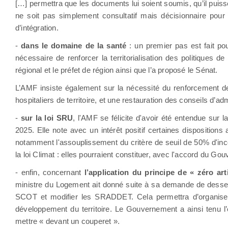
[…] permettra que les documents lui soient soumis, qu’il puis
ne soit pas simplement consultatif mais décisionnaire pour 
d’intégration.
-
dans le domaine de la santé
: un premier pas est fait p
nécessaire de renforcer la territorialisation des politiques 
régional et le préfet de région ainsi que l’a proposé le Sénat.
L’AMF insiste également sur la nécessité du renforcement 
hospitaliers de territoire, et une restauration des conseils d’ad
-
sur la loi SRU
, l'AMF se félicite d'avoir été entendue sur l
2025. Elle note avec un intérêt positif certaines dispositio
notamment l'assouplissement du critère de seuil de 50% d'incon
la loi Climat : elles pourraient constituer, avec l'accord du G
- enfin, concernant
l’application du principe de « zéro ar
ministre du Logement ait donné suite à sa demande de desserre
SCOT et modifier les SRADDET. Cela permettra d’organiser l
développement du territoire. Le Gouvernement a ainsi tenu l
mettre « devant un couperet ».