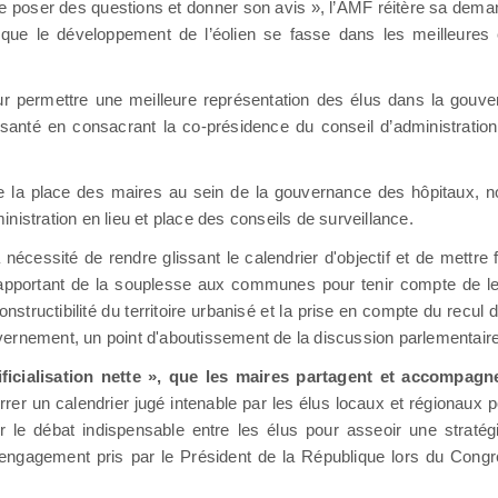
se poser des questions et donner son avis », l’AMF réitère sa dema
que le développement de l’éolien se fasse dans les meilleures co
our permettre une meilleure représentation des élus dans la gouv
de santé en consacrant la co-présidence du conseil d’administration
de la place des maires au sein de la gouvernance des hôpitaux,
ministration en lieu et place des conseils de surveillance.
a nécessité de rendre glissant le calendrier d'objectif et de mettre
ns apportant de la souplesse aux communes pour tenir compte de le
structibilité du territoire urbanisé et la prise en compte du recul 
ouvernement, un point d'aboutissement de la discussion parlementaire
tificialisation nette », que les maires partagent et accompagn
r un calendrier jugé intenable par les élus locaux et régionaux p
e débat indispensable entre les élus pour asseoir une stratégi
’engagement pris par le Président de la République lors du Cong