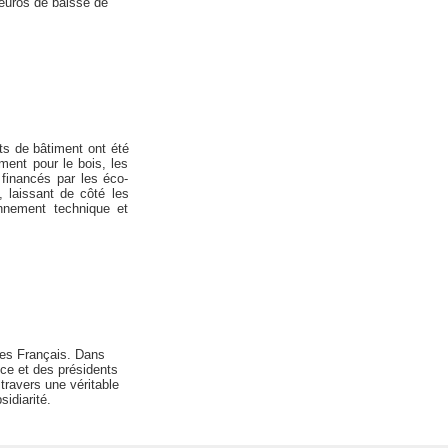
'euros de baisse de
ts de bâtiment ont été
ment pour le bois, les
 financés par les éco-
 laissant de côté les
nnement technique et
 les Français. Dans
ce et des présidents
travers une véritable
sidiarité.