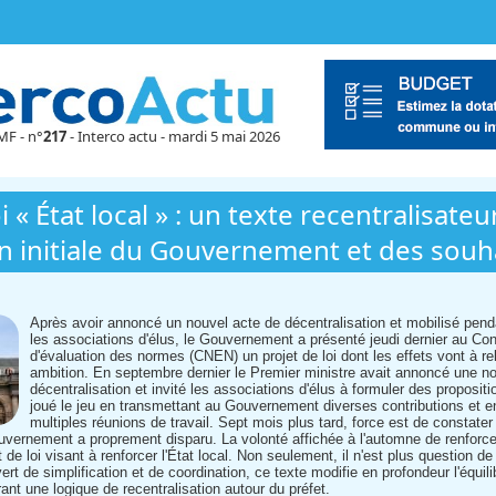
MF - n°
217
- Interco actu - mardi 5 mai 2026
i « État local » : un texte recentralisate
on initiale du Gouvernement et des souh
Après avoir annoncé un nouvel acte de décentralisation et mobilisé pend
les associations d'élus, le Gouvernement a présenté jeudi dernier au Con
d'évaluation des normes (CNEN) un projet de loi dont les effets vont à re
ambition. En septembre dernier le Premier ministre avait annoncé une n
décentralisation et invité les associations d'élus à formuler des proposit
joué le jeu en transmettant au Gouvernement diverses contributions et en
multiples réunions de travail. Sept mois plus tard, force est de constater 
uvernement a proprement disparu. La volonté affichée à l'automne de renforce
 de loi visant à renforcer l'État local. Non seulement, il n'est plus question d
t de simplification et de coordination, ce texte modifie en profondeur l'équilib
rant une logique de recentralisation autour du préfet.