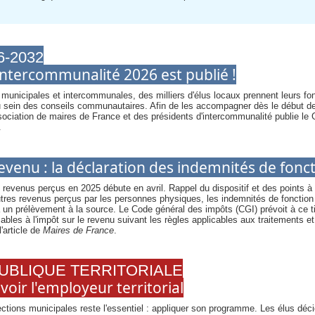
-2032
intercommunalité 2026 est publié !
 municipales et intercommunales, des milliers d'élus locaux prennent leurs fon
 sein des conseils communautaires. Afin de les accompagner dès le début de
ssociation de maires de France et des présidents d'intercommunalité publie le
.
evenu : la déclaration des indemnités de fonc
revenus perçus en 2025 débute en avril. Rappel du dispositif et des points à 
autres revenus perçus par les personnes physiques, les indemnités de fonctio
un prélèvement à la source. Le Code général des impôts (CGI) prévoit à ce ti
bles à l'impôt sur le revenu suivant les règles applicables aux traitements et 
'article de
Maires de France
.
UBLIQUE TERRITORIALE
voir l'employeur territorial
ections municipales reste l'essentiel : appliquer son programme. Les élus déc