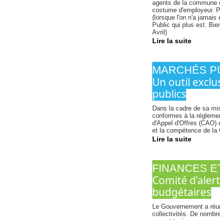
agents de la commune ou
costume d'employeur. Pa
(lorsque l'on n'a jamais
Public qui plus est. Bie
Avril)
Lire la suite
MARCHÉS P
Un outil excl
publics
Dans la cadre de sa mis
conformes à la réglemen
d'Appel d'Offres (CAO) e
et la compétence de la 
Lire la suite
FINANCES E
Comité d’alert
budgétaires
Le Gouvernement a réuni
collectivités. De nombre