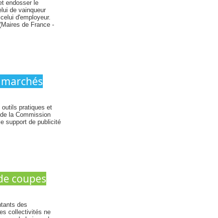
et endosser le
lui de vainqueur
 celui d'employeur.
 (Maires de France -
e marchés
utils pratiques et
n de la Commission
e support de publicité
 de coupes
ntants des
s collectivités ne