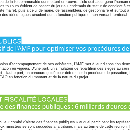
 de l'intercommunalité qui mettent en œuvre. L'élu doit alors gérer l'humain 
s toujours évident de passer du jour au lendemain du statut de candidat à ce
 été maire), puis à celui de maire, de rassembleur, de gestionnaire et surtout à
n des idées reçues circulent sur la fonction publique et son versant territorial.
UBLICS
usif de l'AMF pour optimiser vos procédures d
sion d'accompagnement de ses adhérents, l'AMF met à leur disposition deux o
tation en vigueur. D'une part, un simulateur de répartition des sièges au sei
t, d'autre part, un parcours guidé pour déterminer la procédure de passation, l
CAO en fonction du montant et de la nature du projet.
T FISCALITÉ LOCALES
e des finances publiques : 6 milliards d’euros
 le « comité d'alerte des finances publiques » auquel participent les représe
ux ministres se sont succédés à la tribune, mais au terme de cette réunion, le