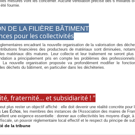
lles mesures vont les concerner. Aucune ventilation précise des 6 milliards d
été fournie.
N DE LA FILIÈRE BÂTIMENT
es pour les collectivités
églementaires encadrant la nouvelle organisation de la valorisation des déche
ntributions financières des producteurs de matériaux sont diminuées, notam
les matériaux dits matures. Leur collecte et leur traitement ne seront plus
ndation a principalement pris en compte les problèmes des professionnels,
La nouvelle organisation proposée va profondément modifier le fonctio
 des déchets du bâtiment, en particulier dans les déchèteries.
ité, fraternité… et subsidiarité ! "
eut plus rester un objectif affiché : elle doit devenir une réalité concrète pour
s
Les Échos
, les membres des instances de l'Association des maires de Fran
llent une exigence essentielle : donner aux collectivités les moyens d'agir, à 
iscale, un pouvoir réglementaire local effectif et le respect du principe de sub
té de la tribune