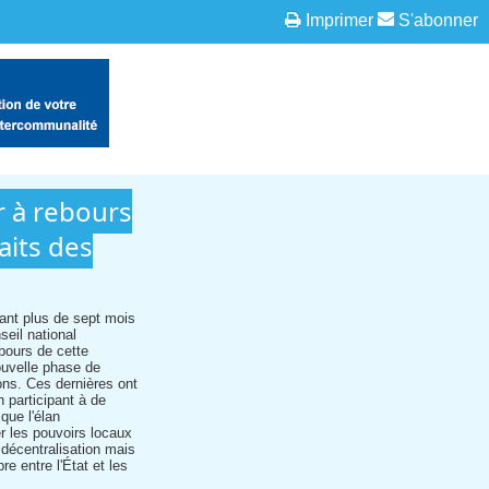
Imprimer
S'abonner
ur à rebours
aits des
ant plus de sept mois
seil national
bours de cette
ouvelle phase de
ions. Ces dernières ont
 participant à de
que l'élan
r les pouvoirs locaux
e décentralisation mais
re entre l'État et les