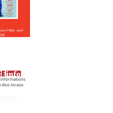
ce n°444 - avril
026
'informations
x élus locaux