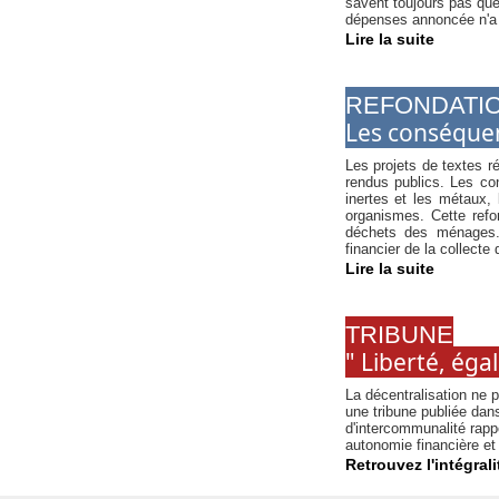
savent toujours pas que
dépenses annoncée n'a 
Lire la suite
REFONDATIO
Les conséquenc
Les projets de textes r
rendus publics. Les co
inertes et les métaux, 
organismes. Cette refo
déchets des ménages. 
financier de la collecte
Lire la suite
TRIBUNE
" Liberté, égal
La décentralisation ne p
une tribune publiée dan
d'intercommunalité rappe
autonomie financière et f
Retrouvez l'intégrali