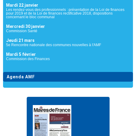
Mardi 22 janvier
Les rendez-vous des professionnels : présentation de la Loi de finances
pour 2019 et de la Loi de finances rectificative 2018, dispositions
concernant le bloc communal
Mercredi 30 janvier
Commission Santé
Jeudi 21 mars
5e Rencontre nationale des communes nouvelles à l'AMF
Mardi 5 février
Commission des Finances
Agenda AMF