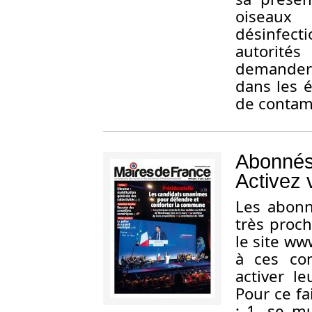
oiseaux 
désinfect
autorité
demander 
dans les é
de contam
Abonnés
Activez 
L
es abonn
très proc
le site w
à ces con
activer l
Pour ce fa
: 1. se m