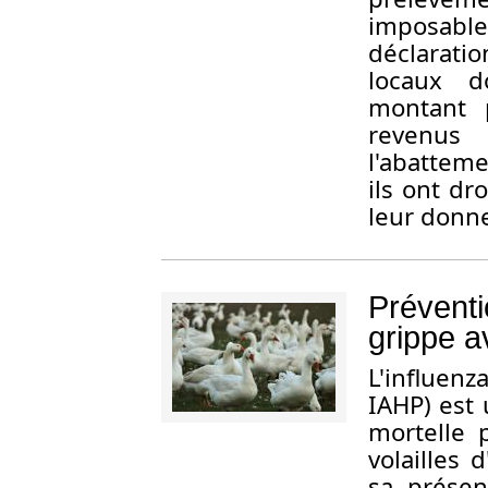
imposabl
déclarati
locaux d
montant 
revenus
l'abatteme
ils ont dr
leur donne
Préventi
grippe a
L
'influen
IAHP) est
mortelle p
volailles 
sa présen