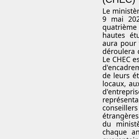
L
e ministè
9 mai 202
quatrième
hautes étu
aura pour 
déroulera
Le CHEC es
d'encadrem
de leurs é
locaux, au
d'entrep
représenta
conseill
étrangères
du minist
chaque an