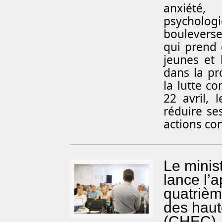
anxiét
psycho
boulevers
qui prend 
jeunes et 
dans la pr
la lutte c
22 avril, 
réduire s
actions con
Le minis
lance l’
quatrièm
des haut
(CHEC)