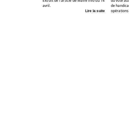
Extrait de l'article de Maire info du 14
du vote au
avril.
de handica
opérations 
Lire la suite