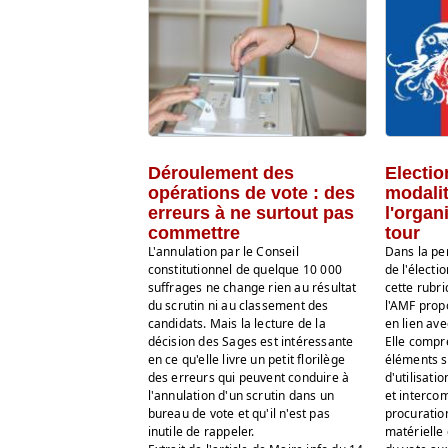
Déroulement des
Electio
opérations de vote : des
modalit
erreurs à ne surtout pas
l'organ
commettre
tour
L'annulation par le Conseil
Dans la pe
constitutionnel de quelque 10 000
de l'électio
suffrages ne change rien au résultat
cette rubri
du scrutin ni au classement des
l'AMF prop
candidats. Mais la lecture de la
en lien av
décision des Sages est intéressante
Elle compr
en ce qu'elle livre un petit florilège
éléments s
des erreurs qui peuvent conduire à
d'utilisat
l'annulation d'un scrutin dans un
et interco
bureau de vote et qu'il n'est pas
procuration
inutile de rappeler.
matérielle 