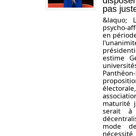
disposer
pas just
&
laquo; 
psycho-aff
en période
l'unanimit
présiden
estime Gé
universités
Panthéo
propositi
électoral
associatio
maturité j
serait 
décentrali
mode de 
nécessité 