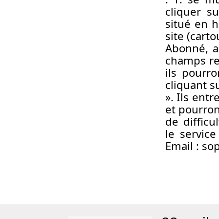
cliquer s
situé en h
site (cart
Abonné, ac
champs req
ils pourr
cliquant s
». Ils ent
et pourront
de difficu
le servic
Email : so