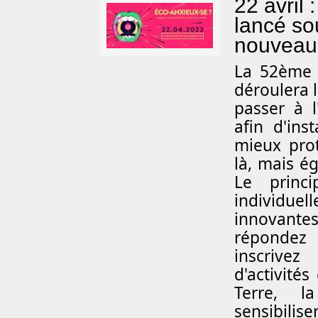
22 avril 
lancé so
nouveau 
L
a 52ème é
déroulera l
passer à 
afin d'ins
mieux pro
là, mais é
Le princ
individu
innovant
répondez 
inscrivez
d'activités
Terre, l
sensibili