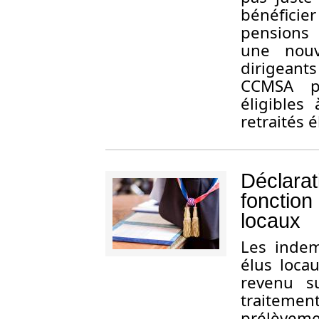
bénéficie
pensions 
une nouve
dirigeants
CCMSA p
éligibles 
retraités é
Déclarat
fonction
locaux
L
es indem
élus loca
revenu su
traitemen
prélèvem