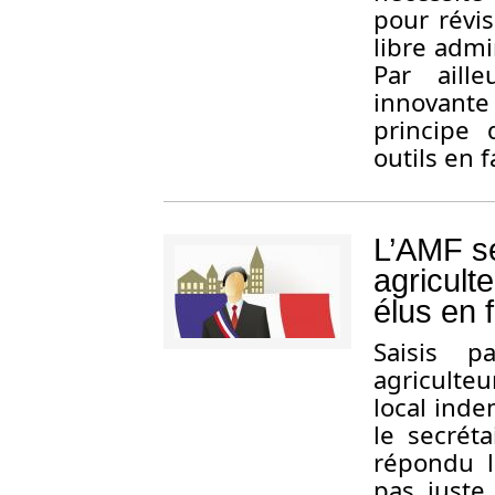
pour révis
libre admi
Par aille
innovante
principe 
outils en 
L’AMF se
agricult
élus en 
S
aisis p
agriculteu
local inde
le secréta
répondu l
pas juste