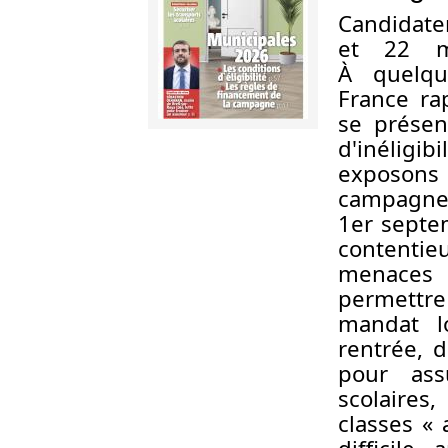
Candidate
et 22 m
À quelqu
France ra
se présen
d'inéligi
exposons
campagn
1er septe
contentie
menaces 
permettr
mandat l
rentrée, d
pour ass
scolaires
classes «