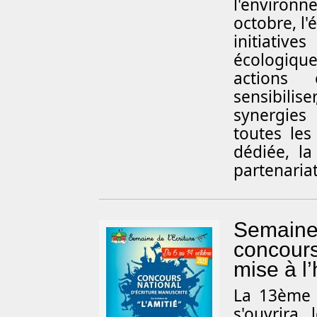
l'enviro
octobre, l'
initiative
écologique,
actions 
sensibilis
synergies
toutes le
dédiée, la
partenaria
Semaine 
concours
mise à l
La 13ème é
s'ouvrira