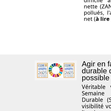
difficile 
nette (ZAN
pollués, l
net (
à lir
Agir en 
durable d
possible 
Véritable
Semaine 
Durable (
visibilité 