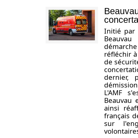
Beauvau d
concerta
Initié par
Beauvau 
démarche 
réfléchir 
de sécurit
concertat
dernier, 
démission
L'AMF s'
Beauvau e
ainsi réa
français d
sur l'en
volontaire