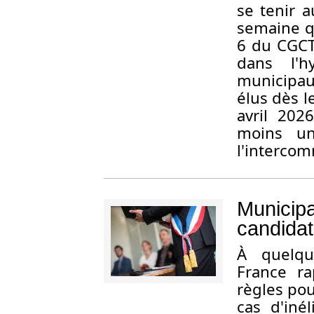
se tenir 
semaine qu
6 du CGCT)
dans l'h
municipau
élus dès l
avril 20
moins u
l'intercom
Municipa
candidat
À quelqu
France ra
règles pou
cas d'inél