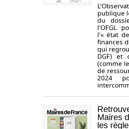
L'Observa
publique l
du dossi
l'OFGL p
l'« état d
finances 
qui regrou
DGF) et d
(comme le 
de ressou
2024 p
intercomm
Retrouv
Maires d
les règl