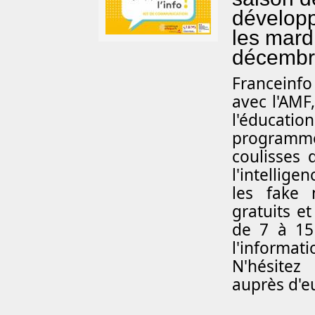
développe
les mard
décembr
Franceinfo
avec l'AMF
l'éducati
programme «
coulisses 
l'intellige
les fake 
gratuits et
de 7 à 15
l'informati
N'hésitez
auprès d'e