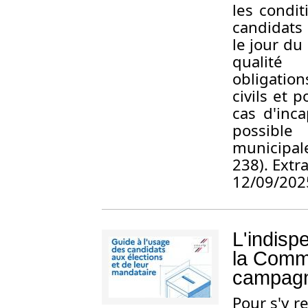
les condit
candidats 
le jour du
qualité 
obligation
civils et 
cas d'inca
possible
municipal
238). Extr
12/09/202
L'indisp
la Comm
campagn
Pour s'y r