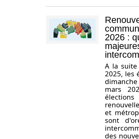
Renouve
communau
2026 : q
majeures
intercom
A la suit
2025, les 
dimanche
mars 202
électio
renouvell
et métrop
sont d'o
intercomm
des nouve