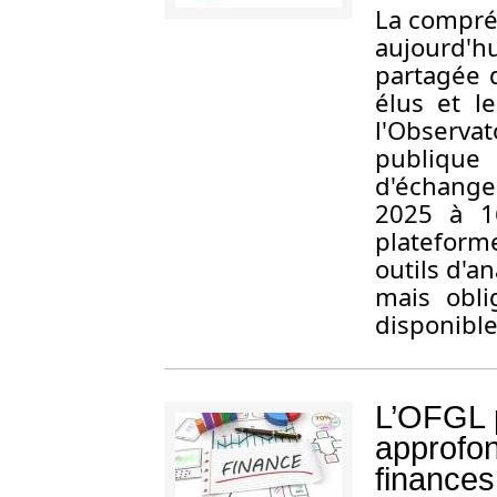
La compré
aujourd'h
partagée 
élus et l
l'Observa
publique
d'échange
2025 à 1
plateform
outils d'a
mais obli
disponible
L’OFGL p
approfon
finance