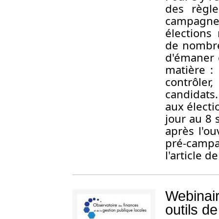
des règl
campagne
élections
de nombreu
d'émaner 
matière :
contrôler,
candidats
aux électi
jour au 8 
après l'ou
pré-campa
l'article 
Webinair
outils de