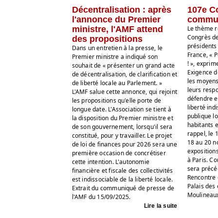
Décentralisation : après
107e Co
l'annonce du Premier
commune
ministre, l'AMF attend
Le thème r
Congrès de
des propositions
présidents
Dans un entretien à la presse, le
France, « 
Premier ministre a indiqué son
! », exprim
souhait de « présenter un grand acte
Exigence 
de décentralisation, de clarification et
les moyens
de liberté locale au Parlement. »
leurs respo
L'AMF salue cette annonce, qui rejoint
défendre et
les propositions qu'elle porte de
liberté ind
longue date. L'Association se tient à
publique lo
la disposition du Premier ministre et
habitants e
de son gouvernement, lorsqu'il sera
rappel, le
constitué, pour y travailler. Le projet
18 au 20 n
de loi de finances pour 2026 sera une
expositions
première occasion de concrétiser
à Paris. C
cette intention. L'autonomie
sera précé
financière et fiscale des collectivités
Rencontre 
est indissociable de la liberté locale.
Palais des 
Extrait du communiqué de presse de
Moulineau
l'AMF du 15/09/2025.
Lire la suite