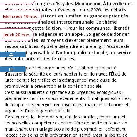
au Palais des congrès d’Issy-les-Moulineaux. À la veille des
élections municipales prévues en mars 2026, les débats
de ce congrès mettront en lumière les grandes priorités
Mercredi 19
nov.
de la vie communale et intercommunale. Le thème
retenu pour cette édition, « Pour les communes, liberté !
», exprime une exigence et un appel. Exigence de donner
Jeudi 20
nov.
aux communes les moyens d’exercer pleinement leurs
responsabilités. Appel à défendre et à élargir l’espace de
liberté indispensable à l’action publique locale, au service
des habitants et des territoires.
La liberté pour les communes, c’est d’abord la capacité
d’assurer la sécurité de leurs habitants en lien avec l’État, de
lutter contre les trafics et la délinquance, mais aussi de
promouvoir la prévention et la cohésion sociale.
C’est aussi la liberté d’agir face aux urgences écologiques :
préparer les territoires aux événements climatiques extrêmes,
développer les énergies renouvelables, maîtriser le foncier et
organiser l’aménagement durable.
C’est encore la liberté de soutenir les familles, en assumant
les nouvelles compétences en matière de petite enfance, en
maintenant un maillage scolaire de proximité, en défendant
l’accès aux soins et la prévention en santé. C’est la liberté de