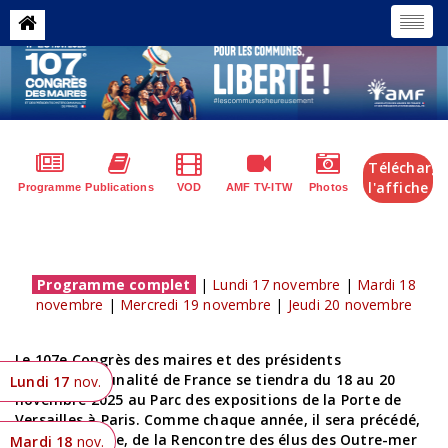
Télécharge
l'affiche
Programme
Publications
VOD
AMF TV-ITW
Photos
Programme complet
|
Lundi 17 novembre
|
Mardi 18
novembre
|
Mercredi 19 novembre
|
Jeudi 20 novembre
Le 107e Congrès des maires et des présidents
d’intercommunalité de France se tiendra du 18 au 20
Lundi 17
nov.
novembre 2025 au Parc des expositions de la Porte de
Versailles à Paris. Comme chaque année, il sera précédé,
le 17 novembre, de la Rencontre des élus des Outre-mer
Mardi 18
nov.