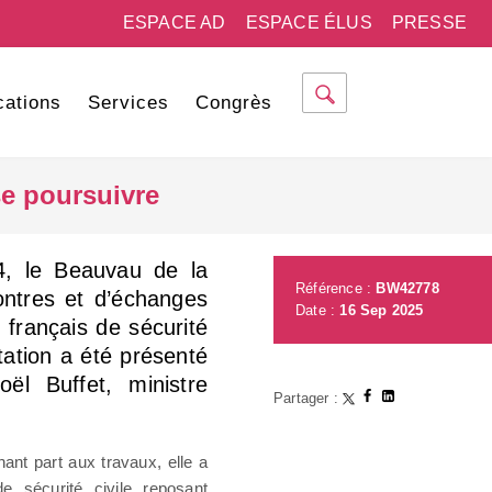
ESPACE AD
ESPACE ÉLUS
PRESSE
cations
Services
Congrès
se poursuivre
24, le Beauvau de la
Référence :
BW42778
ontres et d’échanges
Date :
16 Sep 2025
 français de sécurité
tation a été présenté
ël Buffet, ministre
Partager :
ant part aux travaux, elle a
e sécurité civile reposant