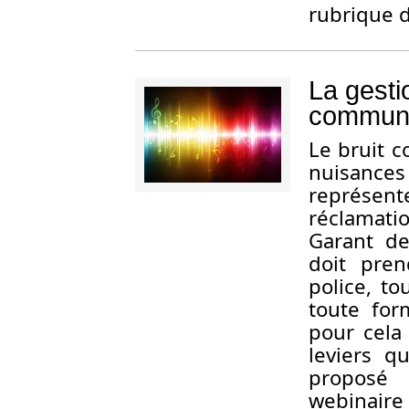
rubrique d
La gesti
commun
L
e bruit c
nuisances
représent
réclamati
Garant de
doit pren
police, to
toute for
pour cela
leviers q
proposé 
webinaire