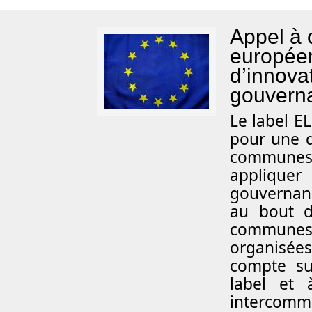
Appel à 
européen
d’innova
gouvern
L
e label E
pour une d
communes 
appliqu
gouvernanc
au bout d
communes 
organisées 
compte su
label et
intercomm