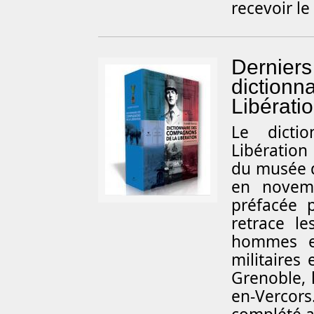
recevoir le
Derniers
dictionn
Libérati
L
e dicti
Libération
du musée de
en novemb
préfacée 
retrace l
hommes et
militaires
Grenoble, l
en-Vercors