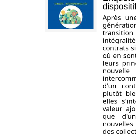
disposit
A
près une
générati
transition
intégrali
contrats s
où en sont
leurs prin
nouvell
intercomm
d'un cont
plutôt bi
elles s'i
valeur ajo
que d'u
nouvelles 
des collect