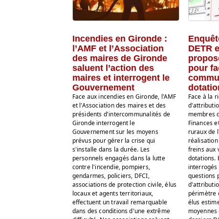
Incendies en Gironde :
Enquêt
l’AMF et l’Association
DETR et
des maires de Gironde
propos
saluent l’action des
pour fa
maires et interrogent le
commun
Gouvernement
dotatio
Face aux incendies en Gironde, l'AMF
Face à la r
et l'Association des maires et des
d'attributi
présidents d'intercommunalités de
membres d
Gironde interrogent le
Finances et
Gouvernement sur les moyens
ruraux de l
prévus pour gérer la crise qui
réalisation
s'installe dans la durée. Les
freins aux
personnels engagés dans la lutte
dotations. 
contre l'incendie, pompiers,
interrogés 
gendarmes, policiers, DFCI,
questions 
associations de protection civile, élus
d'attributi
locaux et agents territoriaux,
périmètre 
effectuent un travail remarquable
élus estime
dans des conditions d'une extrême
moyennes d