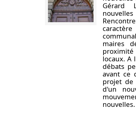
Gérard L
nouvelles
Rencontr
caractèr
communale
maires d
proximité
locaux. A 
débats pe
avant ce 
projet de
d'un nou
mouveme
nouvelles.