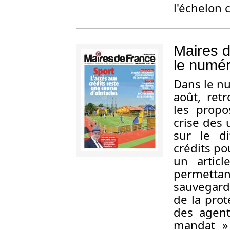
l'échelon c
Maires d
le numér
D
ans le n
août, ret
les propo
crise des 
sur le di
crédits po
un articl
permettan
sauvegarde
de la prot
des agent
mandat »