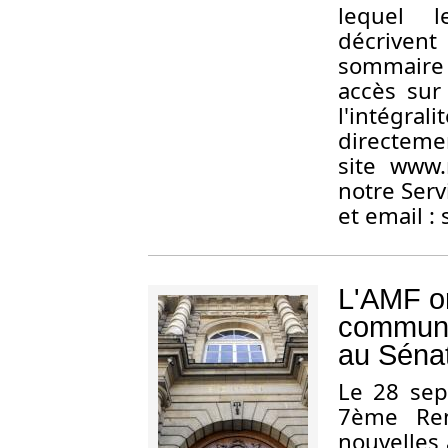
lequel l
décriven
sommaire 
accès sur
l'intégra
dire
site www
notre Serv
et email :
L'AMF o
commune
au Séna
L
e 28 sep
7ème Ren
nouvelles 