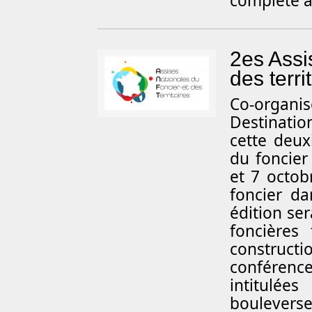
complété av
2es Assi
des terri
C
o-organi
Destinati
cette deux
du foncier 
et 7 octob
foncier da
édition ser
foncières
constructi
conférenc
intitulé
bouleverse