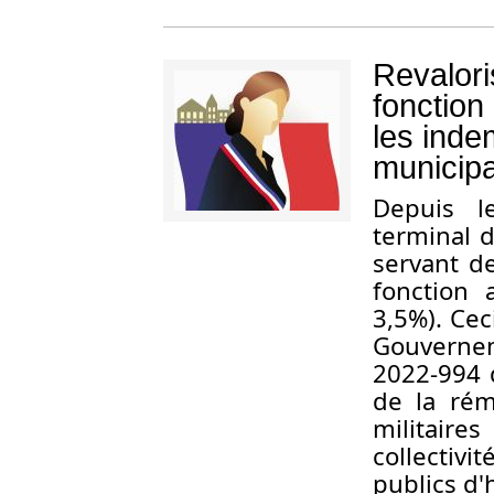
Revalori
fonction
les inde
municip
D
epuis l
terminal d
servant d
fonction 
3,5%). Cec
Gouvernem
2022-994 d
de la rém
militair
collectivi
publics d'h