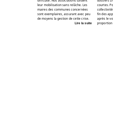
difficulté. Nos associations saluent
dossiers D
leur mobilisation sans relâche. Les
courtes. P
maires des communes concernées
collectivit
sont exemplaires, assurant avec peu
fin des app
de moyens la gestion de cette crise.
après le vo
proportion
Lire la suite