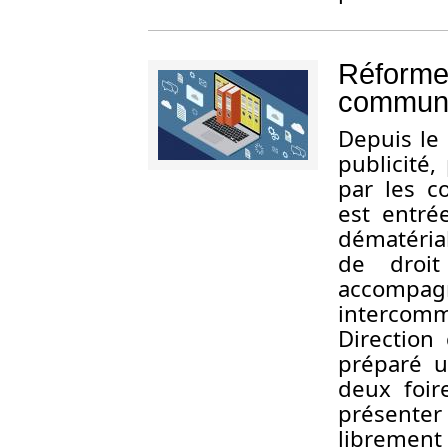
Réforme 
commune
D
epuis le 
publicité,
par les c
est entré
dématérial
de droi
accomp
intercom
Direction 
préparé u
deux foir
présenter
librement