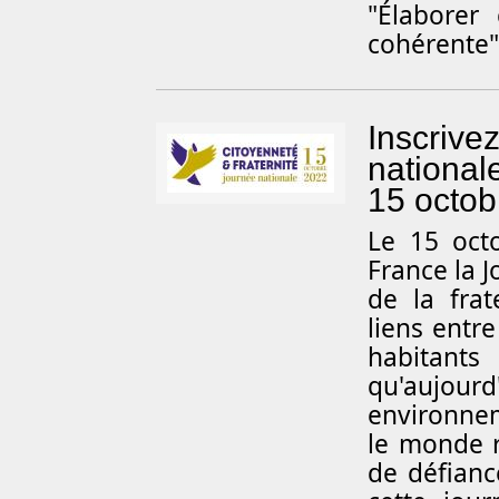
"Élaborer 
cohérente"
Inscrive
nationale
15 octob
L
e 15 oct
France la J
de la frat
liens entre
habitants
qu'aujourd
environnem
le monde r
de défianc