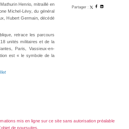
 Mathurin Henrio, mitraillé en
Partager :
mone Michel-Lévy, du général
 eux, Hubert Germain, décédé
blique, retrace les parcours
 unités militaires et de la
antes, Paris, Vassieux-en-
ation est « le symbole de la
let
rmations mis en ligne sur ce site sans autorisation préalable
l'objet de poursuites.