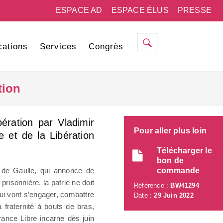
ESPACE AD
ESPACE ÉLUS
PRESSE
cations
Services
Congrès
tion
ération par Vladimir
Pour aller plus loin
e et de la Libération
Télécharger le
bon de
s de Gaulle, qui annonce de
commande
prisonnière, la patrie ne doit
Référence :
BW41294
ui vont s’engager, combattre
Date :
29 Juin 2022
 la fraternité à bouts de bras,
rance Libre incarne dès juin