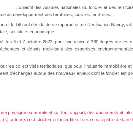
L'objectif des Assises nationales du foncier et des territo
ce du développement des territoires, tous les territoires.
et le Lifti ont décidé de se rapprocher de Destination Nancy, ville 
entale, sociale et économique…
 les 6 et 7 octobre 2022, pour une vision à 360 degrés sur les su
changes et débats mobilisant des expertises environnementales,
 pour les collectivités territoriales, que pour l’industrie immobilière e
ent d’échanges autour des nouveaux enjeux dont le foncier est por
sonne physique ou morale et sur tout support, des documents et info
ur(s) auteur(s) est strictement interdite et sera susceptible de faire 