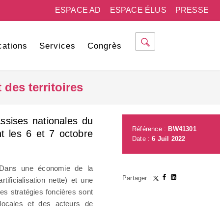
ESPACE AD
ESPACE ÉLUS
PRESSE
cations
Services
Congrès
des territoires
ssises nationales du
Référence :
BW41301
nt les 6 et 7 octobre
Date :
6 Juil 2022
. Dans une économie de la
Partager :
ificialisation nette) et une
s stratégies foncières sont
 locales et des acteurs de