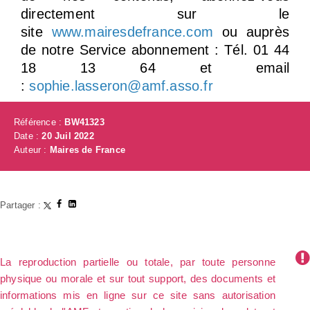
directement sur le
site
www.mairesdefrance.com
ou auprès
de notre Service abonnement : Tél. 01 44
18 13 64 et email
:
sophie.lasseron@amf.asso.fr
Référence :
BW41323
Date :
20 Juil 2022
Auteur :
Maires de France
Partager :
La reproduction partielle ou totale, par toute personne
physique ou morale et sur tout support, des documents et
informations mis en ligne sur ce site sans autorisation