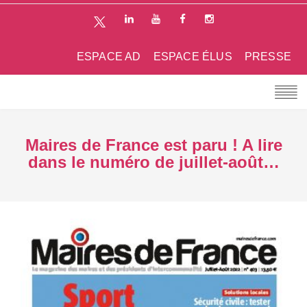
ESPACE AD
ESPACE ÉLUS
PRESSE
Maires de France est paru ! A lire
dans le numéro de juillet-août…