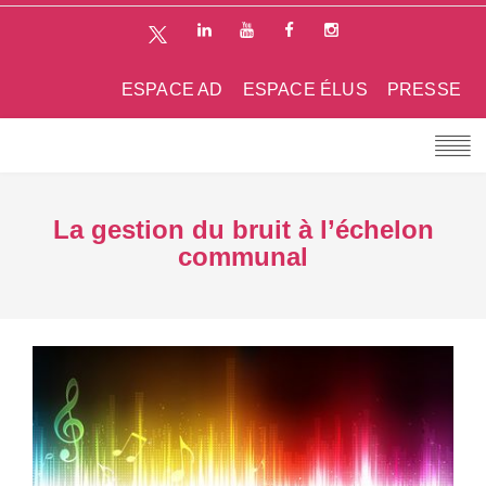
ESPACE AD
ESPACE ÉLUS
PRESSE
La gestion du bruit à l’échelon
communal