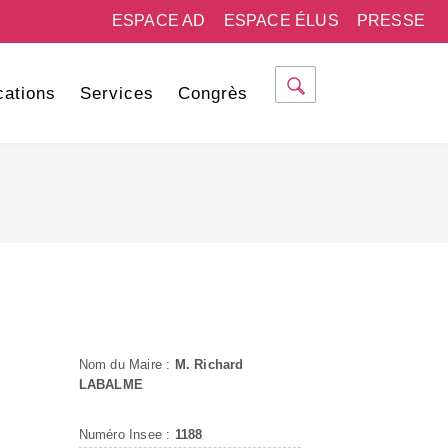
ESPACE AD
ESPACE ÉLUS
PRESSE
cations
Services
Congrès
Nom du Maire :
M. Richard
LABALME
Numéro Insee :
1188