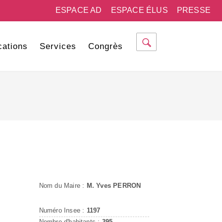
ESPACE AD
ESPACE ÉLUS
PRESSE
cations
Services
Congrès
Nom du Maire :
M. Yves PERRON
Numéro Insee :
1197
Nombre d'habitants :
395